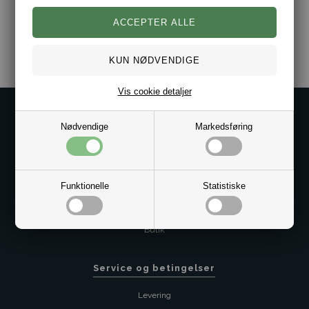
Varenr.:
2001-12283517-CA
Vis cookie detaljer
Kontakt os på
Nødvendige
Markedsføring
Kundeservice@bestman.dk
Telefon: 8862 6233
CVR 33496362 Thol Aps
Funktionelle
Profil
Statistiske
Sitemap
Butik
Service og betingelser
Levering