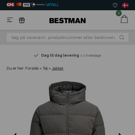
0
Dag til dag levering
1-2 hverdage
Du er her:
Forside
»
Tøj
»
Jakker