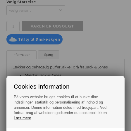
Vælg Størrelse
Tilføj til Ønskeskyen
Information
Spørg
Lækker og behagelig puffer jakke i grå fra Jack & Jones
Mærke:
Jack & Jones
Model:
jakker
Farve: Grå
Cookies information
Størrelse: Flere varianter fra str. XS til XXL
Materiale: 100% polyester (Genanvendt)
På vores website bruges cookies til at huske dine
indstillinger, statistik og personalisering af indhold og
annoncer. Denne information deles med tredjepart. Ved
fortsat brug af websiden godkender du cookiepolitikken.
Læs mere