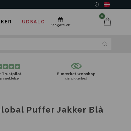
0
KER
UDSALG
Køb gavekort
 Trustpilot
E-mærket webshop
anmeldelser
din sikkerhed
lobal Puffer Jakker Blå