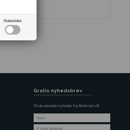
Statistiske
Gratis nyhedsbrev
Få de seneste nyheder fra Bestman.dk