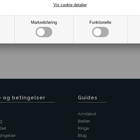
Vis cookie detaljer
Markedsføring
Funktionelle
Varenr.:
2001-12283517-OB
e og betingelser
Guides
Armbånd
ng
Bælter
abel
Ringe
ingelser
Blog