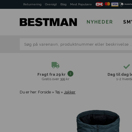
Returnering
Oversigt
Blog
Mest Populære
NYHEDER
SM
Fragt fra 29 kr
Dag til dag 
Gratis over 399 kr
1-2 hverd
Du er her:
Forside
»
Tøj
»
Jakker