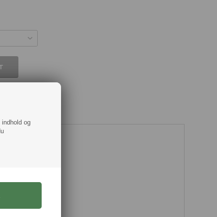
f indhold og
du
 blå fra Jack & Jones
a str. Smal til XXL
(Genanvendt)