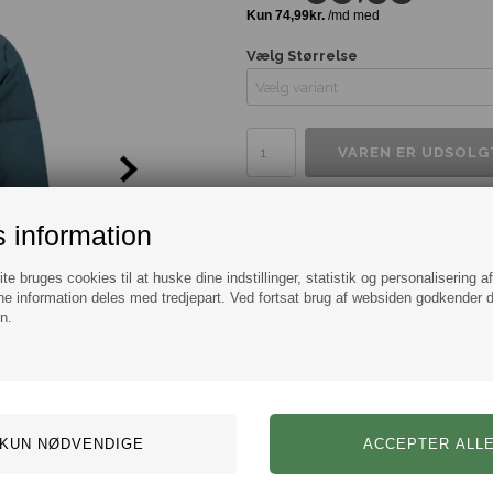
Vælg Størrelse
Tilføj til Ønskeskyen
 information
Information
Spørg
e bruges cookies til at huske dine indstillinger, statistik og personalisering a
e information deles med tredjepart. Ved fortsat brug af websiden godkender 
Lækker og behagelig puffer jakke i
n.
Mærke:
Jack & Jones
Model:
jakker
Farve: Blå
Størrelse: Flere varianter fr
Materiale: 100% polyester 