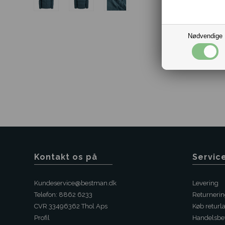
Nødvendige
Kontakt os på
Servic
Kundeservice@bestman.dk
Levering
Telefon: 8862 6233
Returneri
CVR 33496362 Thol Aps
Køb returl
Profil
Handelsbet