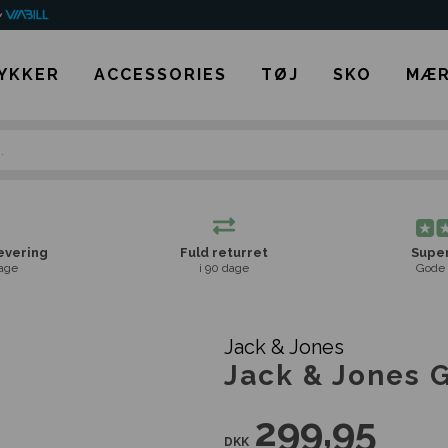
YKKER
ACCESSORIES
TØJ
SKO
MÆR
levering
Fuld returret
Super
age
i 90 dage
Gode 
Jack & Jones
Jack & Jones G
299,95
DKK