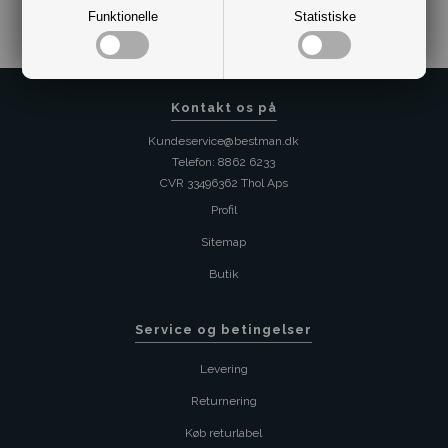
Funktionelle
Statistiske
Kontakt os på
Kundeservice@bestman.dk
Telefon: 8862 6233
CVR 33496362 Thol Aps
Profil
Sitemap
Butik
Service og betingelser
Levering
Returnering
Køb returlabel