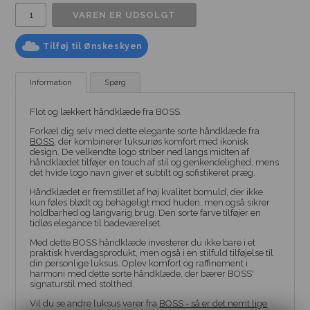
Tilføj til Ønskeskyen
Information
Spørg
Flot og lækkert håndklæde fra BOSS.
Forkæl dig selv med dette elegante sorte håndklæde fra
BOSS
, der kombinerer luksuriøs komfort med ikonisk
design. De velkendte logo striber ned langs midten af
håndklædet tilføjer en touch af stil og genkendelighed, mens
det hvide logo navn giver et subtilt og sofistikeret præg.
Håndklædet er fremstillet af høj kvalitet bomuld, der ikke
kun føles blødt og behageligt mod huden, men også sikrer
holdbarhed og langvarig brug. Den sorte farve tilføjer en
tidløs elegance til badeværelset.
Med dette BOSS håndklæde investerer du ikke bare i et
praktisk hverdagsprodukt, men også i en stilfuld tilføjelse til
din personlige luksus. Oplev komfort og raffinement i
harmoni med dette sorte håndklæde, der bærer BOSS'
signaturstil med stolthed.
Vil du se andre luksus varer fra
BOSS - så er det nemt lige