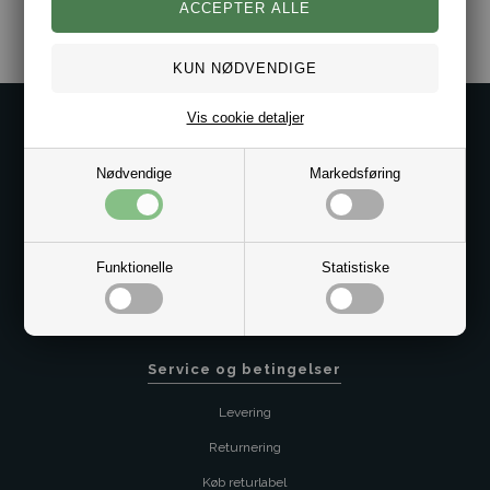
Vis cookie detaljer
Kontakt os på
Kundeservice@bestman.dk
Nødvendige
Markedsføring
Telefon: 8862 6233
CVR 33496362 Thol Aps
Profil
Funktionelle
Statistiske
Sitemap
Butik
Service og betingelser
Levering
Returnering
Køb returlabel