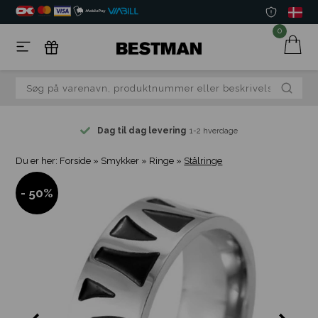
0
Dag til dag levering
1-2 hverdage
Du er her:
Forside
»
Smykker
»
Ringe
»
Stålringe
- 50%