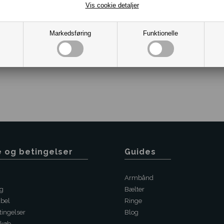
Vis cookie detaljer
Hurtig levering.
Markedsføring
Funktionelle
Varenr.:
10011995
e og betingelser
Guides
Armbånd
ng
Bælter
abel
Ringe
ingelser
Blog
 køb