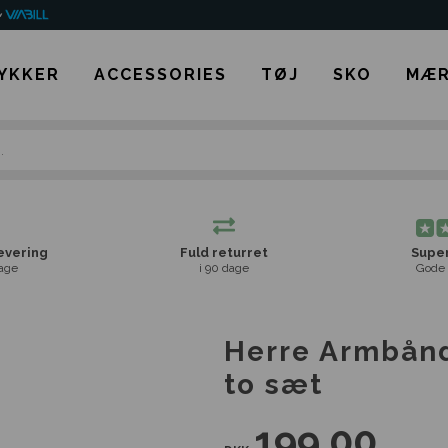
YKKER
ACCESSORIES
TØJ
SKO
MÆR
levering
Fuld returret
Super
age
i 90 dage
Gode 
Herre Armbånd
to sæt
199,00