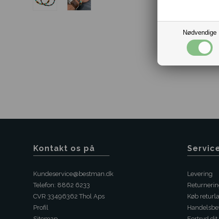
Nødvendige
Kontakt os på
Servic
Kundeservice@bestman.dk
Levering
Telefon: 8862 6233
Returneri
CVR 33496362 Thol Aps
Køb returl
Profil
Handelsbet
Sitemap
Fortryd dit