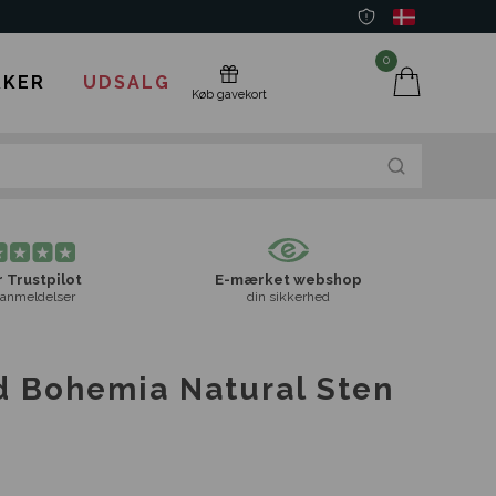
0
KER
UDSALG
Køb gavekort
 Trustpilot
E-mærket webshop
anmeldelser
din sikkerhed
 Bohemia Natural Sten