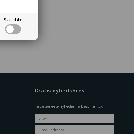
Statistiske
Gratis nyhedsbrev
Få de seneste nyheder fra Bestman.dk