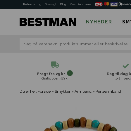
Returnering
Oversigt
Blog
Mest Populære
NYHEDER
SM
Fragt fra 29 kr
Dag til dag 
Gratis over 399 kr
1-2 hverd
Du er her:
Forside
»
Smykker
»
Armbånd
»
Perlearmbånd