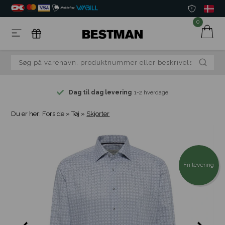
0
Dag til dag levering
1-2 hverdage
Du er her:
Forside
»
Tøj
»
Skjorter
Fri levering