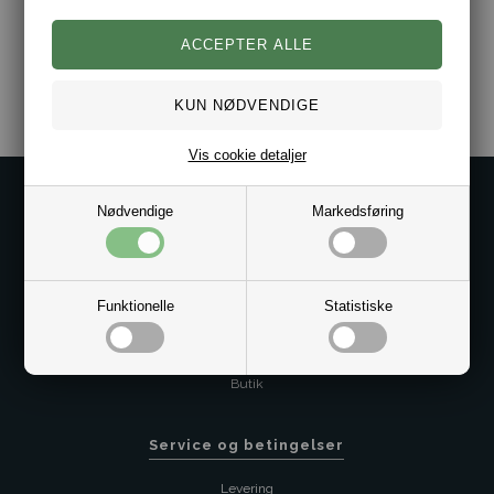
Varenr.:
2011-1067-X18K-15
Vis cookie detaljer
Kontakt os på
Nødvendige
Markedsføring
Kundeservice@bestman.dk
Telefon: 8862 6233
CVR 33496362 Thol Aps
Funktionelle
Statistiske
Profil
Sitemap
Butik
Service og betingelser
Levering