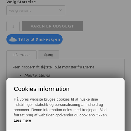
Vælg Størrelse
Tilføj til Ønskeskyen
Information
Spørg
Pæn modern fit skjorte i blåt mønster fra Eterna
Mærke:
Eterna
Model:
Skjorte
Pasform: Modern fit
Cookies information
Farve: Blå
Størrelse: Flere varianter fra str. 40 til 46
Materiale: 100% Bomuld
På vores website bruges cookies til at huske dine
indstillinger, statistik og personalisering af indhold og
annoncer. Denne information deles med tredjepart. Ved
fortsat brug af websiden godkender du cookiepolitikken.
Læs mere