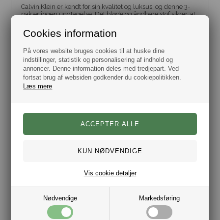
Calvin Klein er kendt for sin kvalitet og luksus, og denne 3-
pak er ingen undtagelse. Det bløde og åndbare stof sikrer, at
du føler dig behagelig hele dagen, samtidig med at det
holdbare design betyder, at disse boxer briefs vil bevare
Cookies information
deres form og kvalitet over tid.
På vores website bruges cookies til at huske dine
Er du på udkig efter
Underbukser - Så er vores udvalg her.
indstillinger, statistik og personalisering af indhold og
Calvin Klein er et verdenskendt brand som de fleste af os
annoncer. Denne information deles med tredjepart. Ved
har stiftet bekendtskab med enten ved at eje et Calvin Klein
fortsat brug af websiden godkender du cookiepolitikken.
produkt eller ved at have set de meget i øjnefaldende
Læs mere
reklamer i blade eller på billboards. Calvin Klein startede sit
firma helt tilbage i 1968 og fik hurtigt stor succes i
modebranchen og er nok mest kendt for deres jeans,
undertøj og parfumer, men Calvin Klein kan meget mere
end det og deres sortiment byder også på tasker, smykker,
sko og bælter.
Mærke Calvin Klein.
Model: Underbukser / Boxer Brief
Farve: Grøn og blå
Størrelse: Flere Varianter, fra Small til XL
Materiale: 95% Bomuld og 5% Elastane.
Vis cookie detaljer
Nødvendige
Markedsføring