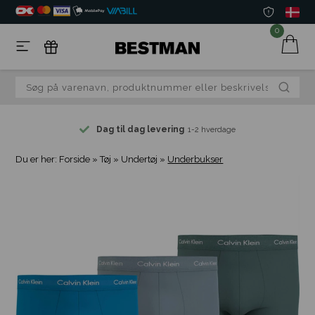
0
Dag til dag levering
1-2 hverdage
Du er her:
Forside
»
Tøj
»
Undertøj
»
Underbukser