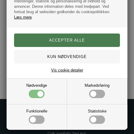
indstillinger, statistik og personalisering af indhold og
Mål: Højde 9,5 cm, Bredde 11,5 cm.
annoncer. Denne information deles med tredjepart. Ved
Rum til 6 kort.
fortsat brug af websiden godkender du cookiepolitikken.
2 lommer til sedler.
Læs mere
Møntrum med knap.
Farve: Sort.
Ægte Læder.
Mærke: Burkely
Hurtig Levering.
Vis cookie detaljer
Varenr.:
10031400
Nødvendige
Markedsføring
Kontakt os på
Funktionelle
Statistiske
Kundeservice@bestman.dk
Telefon: 8862 6233
CVR 33496362 Thol Aps