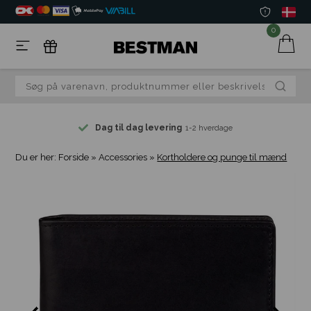
0
Dag til dag levering
1-2 hverdage
Du er her:
Forside
»
Accessories
»
Kortholdere og punge til mænd