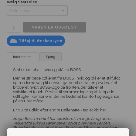
Vælg Størrelse
Tilføj til Ønskeskyen
Information
Spørg
Stribet bøllehat i hvid og blå fra BOSS.
Denne stribede bøllehat fra
BOSS
i hvid og blå er et stilfuldt
og moderne valg til enhver garderobe. Hatten prydes af et
broderet hvidt BOSS-logo på fronten, der tilføjer et
sofistikeret touch. Perfekt til sommerdage og afslappede
udflugter, kombinerer denne bøllehat komfort og elegance
på en unik måde.
Er du på udkig efter andre
Bøllehatte - tag et kig her.
Hugo Boss mærket har eksisteret i mange år og deres
velkendte luksus varer bliver solgt over hele verden.
Branded blev skabt af Hugo Ferdinand Boss men det var
hans svigersøn Eugen Holy der udviklede forretningen til