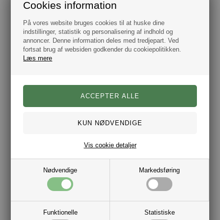
det brand vi kender i dag og der i 1950 leverede det første
Cookies information
jakkesæt på bestilling. Siden dengang er Hugo Boss
branded kun blevet endnu større og i 1996 så de første ure
På vores website bruges cookies til at huske dine
dagens lys og sidenhen har smykkerne haft deres indtog
og med deres moderigtige designs har Hugo Boss været
indstillinger, statistik og personalisering af indhold og
trendsættere i branchen i mange år og vil være det mange
annoncer. Denne information deles med tredjepart. Ved
år fremover.
fortsat brug af websiden godkender du cookiepolitikken.
Læs mere
Mærke: BOSS.
Model: Bucket hat / Bøllehat.
Farve: Hvid og Blå
Størrelse: Flere Varianter.
Materiale: 100% Bomuld.
Vis cookie detaljer
Nødvendige
Markedsføring
Varenr.:
10210303
Funktionelle
Statistiske