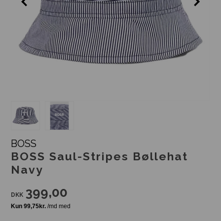
BOSS
BOSS Saul-Stripes Bøllehat
Navy
399,00
DKK