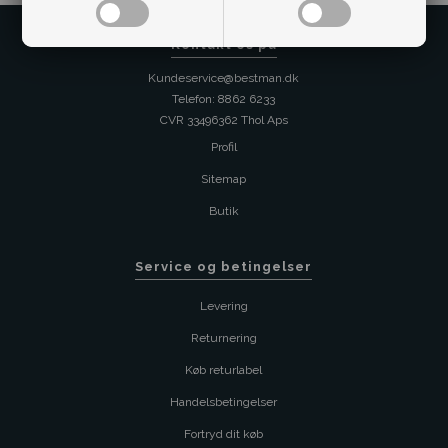
Kontakt os på
Kundeservice@bestman.dk
Telefon: 8862 6233
CVR 33496362 Thol Aps
Profil
Sitemap
Butik
Service og betingelser
Levering
Returnering
Køb returlabel
Handelsbetingelser
Fortryd dit køb