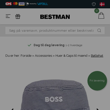
0
Dag til dag levering
1-2 hverdage
Du er her:
Forside
»
Accessories
»
Huer & Caps til mænd
»
Bøllehat
Fri levering