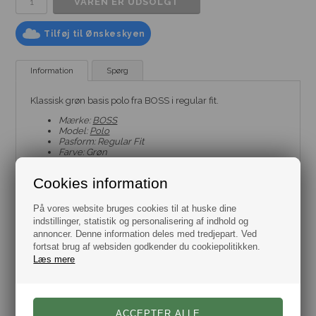
Tilføj til Ønskeskyen
Information
Spørg
Klassisk grøn basis polo fra BOSS i regular fit.
Mærke:
BOSS
Model:
Polo
Pasform: Regular Fit
Farve: Grøn
Størrelse: Flere varianter fra str. Medium til 5XL
Materiale: 100% Bomuld
Cookies information
På vores website bruges cookies til at huske dine
indstillinger, statistik og personalisering af indhold og
annoncer. Denne information deles med tredjepart. Ved
fortsat brug af websiden godkender du cookiepolitikken.
Læs mere
Varenr.:
2008-50469055-349