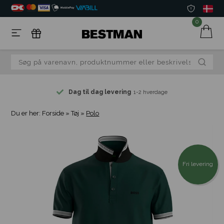
0
Dag til dag levering
1-2 hverdage
Du er her:
Forside
»
Tøj
»
Polo
Fri levering