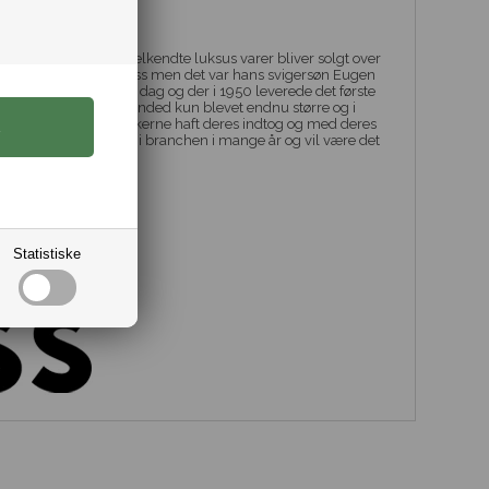
ige her til dig.
 mange år og deres velkendte luksus varer bliver solgt over
af Hugo Ferdinand Boss men det var hans svigersøn Eugen
 det brand vi kender i dag og der i 1950 leverede det første
gang er Hugo Boss branded kun blevet endnu større og i
 og sidenhen har smykkerne haft deres indtog og med deres
 været trendsættere i branchen i mange år og vil være det
ra str. Medium til 5XL
Statistiske