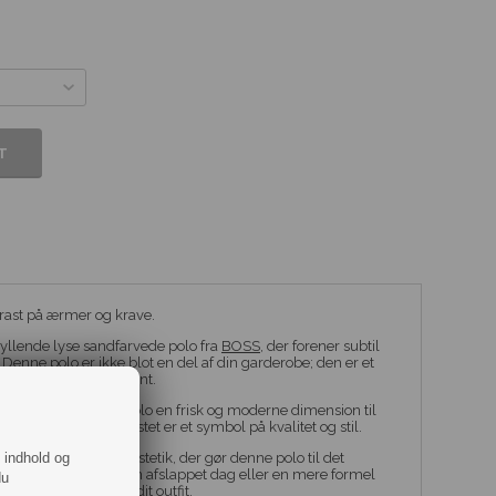
rast på ærmer og krave.
ryllende lyse sandfarvede polo fra
BOSS
, der forener subtil
enne polo er ikke blot en del af din garderobe; den er et
 og klassisk raffinement.
ave tilføjer denne polo en frisk og moderne dimension til
ete BOSS-logo på brystet er et symbol på kvalitet og stil.
f indhold og
 af let og luksuriøs æstetik, der gør denne polo til det
 Uanset om det er til en afslappet dag eller en mere formel
du
sofistikeret kant til dit outfit.