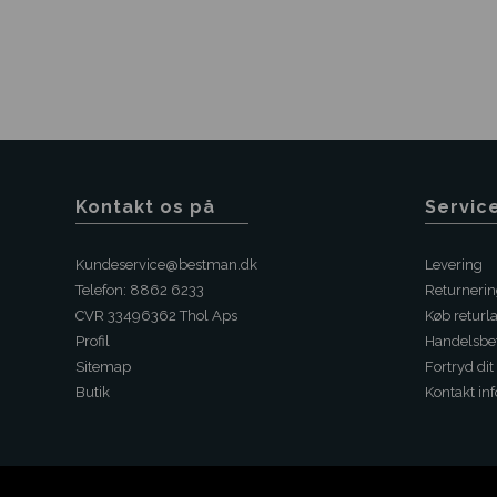
Kontakt os på
Servic
Kundeservice@bestman.dk
Levering
Telefon: 8862 6233
Returneri
CVR 33496362 Thol Aps
Køb returl
Profil
Handelsbet
Sitemap
Fortryd dit
Butik
Kontakt inf