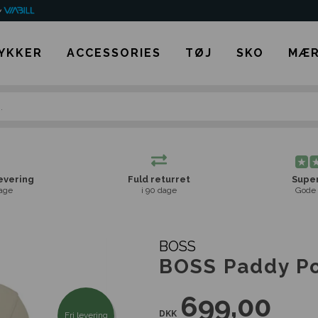
YKKER
ACCESSORIES
TØJ
SKO
MÆR
levering
Fuld returret
Super
age
i 90 dage
Gode 
BOSS
BOSS Paddy Po
699,00
DKK
Fri levering