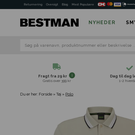
Returnering
Oversigt
Blog
Mest Populære
NYHEDER
SM
Fragt fra 29 kr
Dag til dag 
Gratis over 399 kr
1-2 hverd
Du er her:
Forside
»
Tøj
»
Polo