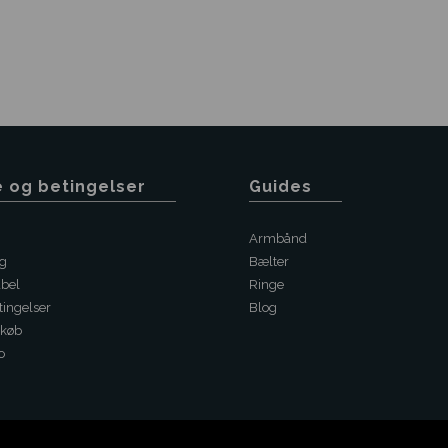
e og betingelser
Guides
Armbånd
ng
Bælter
abel
Ringe
ingelser
Blog
 køb
o