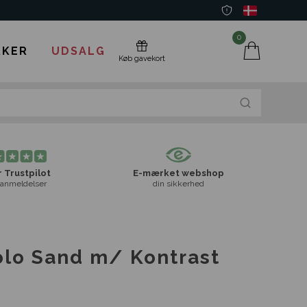
0
KER
UDSALG
Køb gavekort
 Trustpilot
E-mærket webshop
anmeldelser
din sikkerhed
lo Sand m/ Kontrast