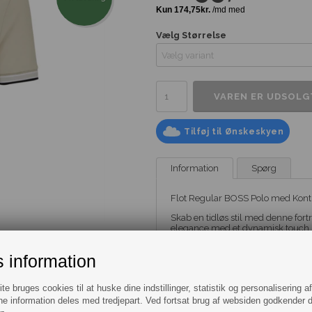
Vælg Størrelse
Tilføj til Ønskeskyen
Information
Spørg
Flot Regular BOSS Polo med Kont
Skab en tidløs stil med denne fort
elegance med et dynamisk touch. D
statement om din sans for detaljer
 information
Med kontraststriber på ærmer og kr
det ellers tidløse design. Det diskr
e bruges cookies til at huske dine indstillinger, statistik og personalisering a
Den lyse sandfarve giver en følelse
perfekte valg til enhver lejlighed.
e information deles med tredjepart. Ved fortsat brug af websiden godkender 
begivenhed, vil denne polo tilføje en 