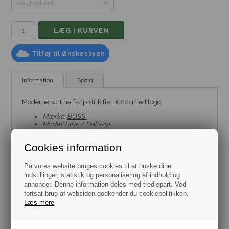
Tilføj til Ønskeskyen
Information
Spørg
Moderne sort half-zip strik fra BOSS med logo
Mærke:
BOSS
Model:
Strik
/
Half-zip
Fit: Regular Fit
Farve: Sort
Cookies information
Størrelse: Flere varianter fra str. S til XXL
Materiale: 95% Bomuld & 5% Cashmere
På vores website bruges cookies til at huske dine
indstillinger, statistik og personalisering af indhold og
annoncer. Denne information deles med tredjepart. Ved
fortsat brug af websiden godkender du cookiepolitikken.
Læs mere