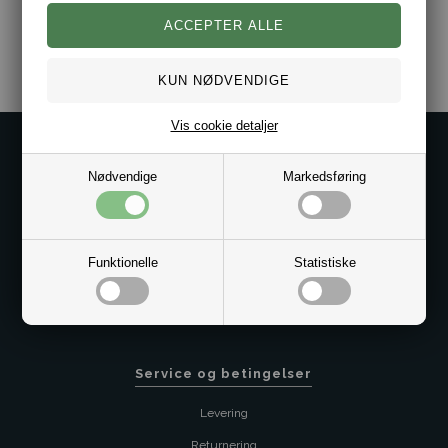
Varenr.:
2012-50527582-001
Vis cookie detaljer
Kontakt os på
Nødvendige
Markedsføring
Kundeservice@bestman.dk
Telefon: 8862 6233
CVR 33496362 Thol Aps
Profil
Funktionelle
Statistiske
Sitemap
Butik
Service og betingelser
Levering
Returnering