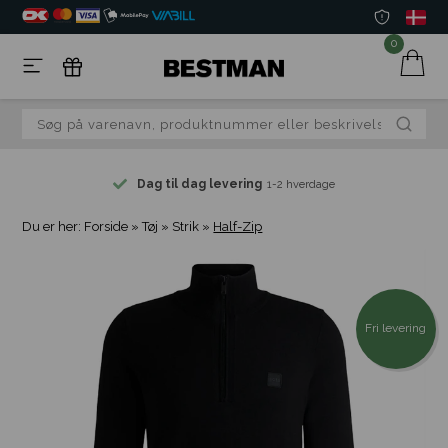
0
Dag til dag levering
1-2 hverdage
Du er her:
Forside
»
Tøj
»
Strik
»
Half-Zip
Fri levering