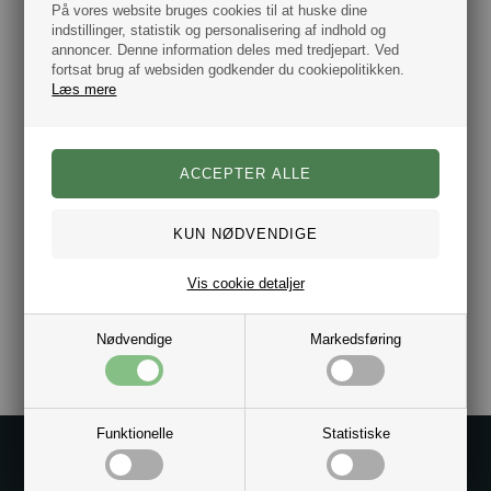
nemlig skabt et verdenskendt mode Brand som strækker
På vores website bruges cookies til at huske dine
sig ud over undertøj, sko, parfume, briller og tasker. Det
indstillinger, statistik og personalisering af indhold og
gennemgående tema i Björn Borg kollektionerne er sport
annoncer. Denne information deles med tredjepart. Ved
og de moderigtige produkter i de lækre og trendy farver
har med deres design et sporty udtryk.
fortsat brug af websiden godkender du cookiepolitikken.
Læs mere
Størrelse: H: 19 cm / L: 26 cm / D: 12 cm.
3 udvendige lynlås rum.
Indvendig netlomme med lynlås.
Materiale polyester.
Farve sort.
Mærke Björn Borg.
Dag til dag levering.
Vis cookie detaljer
Varenr.:
10181109
Nødvendige
Markedsføring
Funktionelle
Statistiske
Kontakt os på