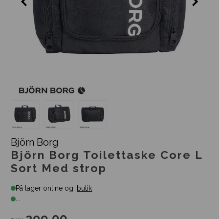
Björn Borg
Björn Borg Toilettaske Core L
Sort Med strop
På lager online og i
butik
...
299,00