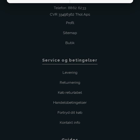
Kundeservice@bestman.dk
Telefon: 8862 6233
CVR 33496362 Thol Aps
Profil
Sitemap
Butik
Service og betingelser
Levering
Returnering
Køb returlabel
Handelsbetingelser
Fortryd dit køb
Kontakt info
Guides