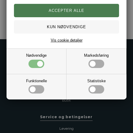
Varenr.:
10121208
Vis cookie detaljer
Kontakt os på
Nødvendige
Markedsføring
Kundeservice@bestman.dk
Telefon: 8862 6233
CVR 33496362 Thol Aps
Funktionelle
Statistiske
Profil
Sitemap
Butik
Service og betingelser
Levering