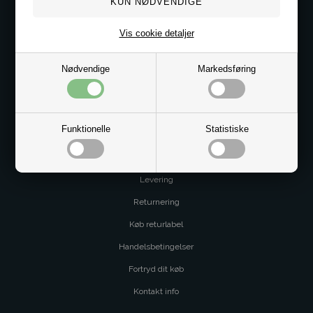
Kundeservice@bestman.dk
Vis cookie detaljer
Telefon: 8862 6233
CVR 33496362 Thol Aps
Nødvendige
Markedsføring
Profil
Sitemap
Butik
Funktionelle
Statistiske
Service og betingelser
Levering
Returnering
Køb returlabel
Handelsbetingelser
Fortryd dit køb
Kontakt info