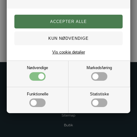
• Leveres i gaveæske.
• Hurtig Levering.
Varenr.:
10031888
Vis cookie detaljer
Nødvendige
Markedsføring
Kontakt os på
Kundeservice@bestman.dk
Telefon: 8862 6233
Funktionelle
Statistiske
CVR 33496362 Thol Aps
Profil
Sitemap
Butik