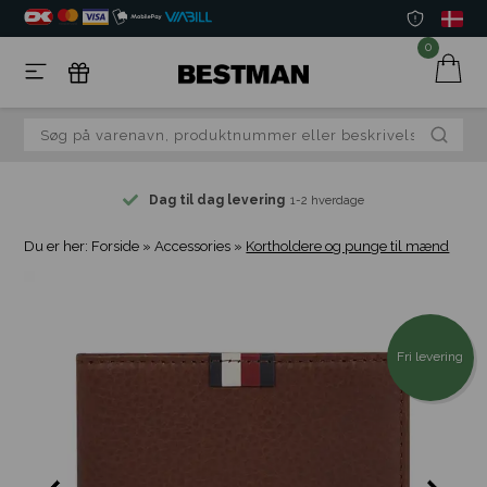
0
Dag til dag levering
1-2 hverdage
Du er her:
Forside
»
Accessories
»
Kortholdere og punge til mænd
Fri levering