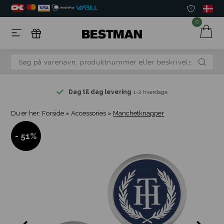
0
Dag til dag levering
1-2 hverdage
Du er her:
Forside
»
Accessories
»
Manchetknapper
- 51%