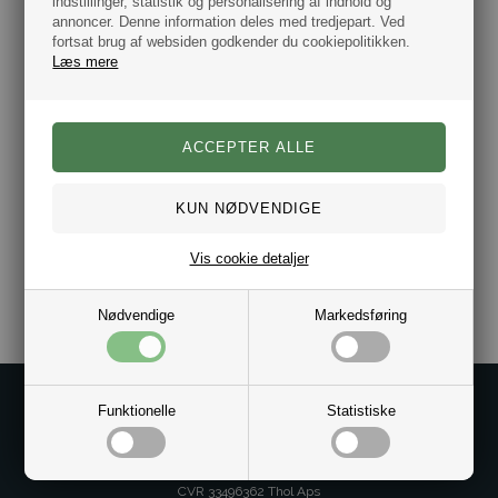
indstillinger, statistik og personalisering af indhold og
annoncer. Denne information deles med tredjepart. Ved
Farve: Sølv & Blå
Materiale: Rustfrit stål.
fortsat brug af websiden godkender du cookiepolitikken.
Diameter: 15 mm
Læs mere
Stilk mellemrum 15 mm.
Samlet højde 22 mm.
Leveres i gaveæske.
Autoriseret Dansk Tommy Hilfiger
smykke forhandler.
Vis cookie detaljer
Varenr.:
10101333
Nødvendige
Markedsføring
Kontakt os på
Funktionelle
Statistiske
Kundeservice@bestman.dk
Telefon: 8862 6233
CVR 33496362 Thol Aps