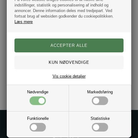
indstillinger, statistik og personalisering af indhold og
annoncer. Denne information deles med tredjepart. Ved
Farve: Sølvfarve
Materiale: Rustfrit stål.
fortsat brug af websiden godkender du cookiepolitikken.
Højde: 14 mm
Læs mere
Bredde: 14mm
Stilk mellemrum 15 mm.
Samlet højde 22 mm.
Leveres i gaveæske.
Autoriseret Dansk Tommy Hilfiger
smykke forhandler.
Vis cookie detaljer
Varenr.:
10101331
Nødvendige
Markedsføring
Funktionelle
Statistiske
Kontakt os på
Kundeservice@bestman.dk