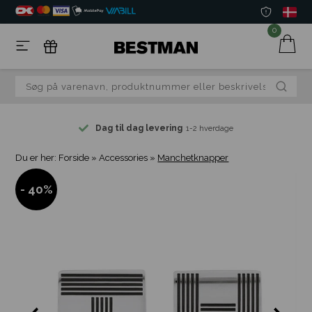
0
Dag til dag levering
1-2 hverdage
Du er her:
Forside
»
Accessories
»
Manchetknapper
- 40%