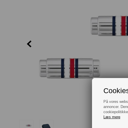
Cookies
På vores websit
annoncer. Denn
cookiepolitikke
Læs mere