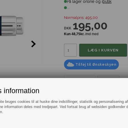
På lager online og i
butik
...
Normalpris: 495,00
195,00
DKK
Tilføj til Ønskeskyen
Information
Spørg
 information
Unikke cylinderformede manchetk
Stilfuldt design med den unikke fo
e bruges cookies til at huske dine indstillinger, statistik og personalisering a
vejen rundt i midten. Hilfigerflaget
e information deles med tredjepart. Ved fortsat brug af websiden godkender 
bunden af låsen.
n.
Et flot sæt manchetknapper der lige 
TOMMY HILFIGER er en af verdens f
cool, amerikansk beklædning. Tommy 