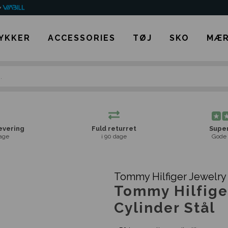
YKKER
ACCESSORIES
TØJ
SKO
MÆR
levering
Fuld returret
Super
age
i 90 dage
Gode 
Tommy Hilfiger Jewelry
Tommy Hilfig
Cylinder Stål