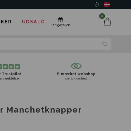
0
KER
UDSALG
Køb gavekort
 Trustpilot
E-mærket webshop
anmeldelser
din sikkerhed
er Manchetknapper