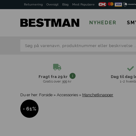
Returnering
Oversigt
Blog
Mest Populære
NYHEDER
SM
Fragt fra 29 kr
Dag til dag 
Gratis over 399 kr
1-2 hverd
Du er her:
Forside
»
Accessories
»
Manchetknapper
- 61%