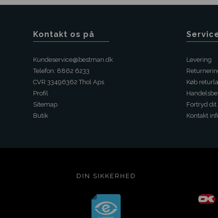
Kontakt os på
Servic
Kundeservice@bestman.dk
Levering
Telefon: 8862 6233
Returneri
CVR 33496362 Thol Aps
Køb returl
Profil
Handelsbet
Sitemap
Fortryd dit
Butik
Kontakt inf
DIN SIKKERHED