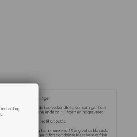
napper fra Tommy Hilfiger.
rm og flotte flag-detalje i de velkendte farver som går hele
f indhold og
 er indgraveret i den ene ende og "Hilfiger" er indgraveret i
du
sætter prikken over i'et til dit outfit.
ørende designere og har i mere end 25 år givet os klassisk,
Hilfiger's design har tilført de tidsløse klassikere et frisk