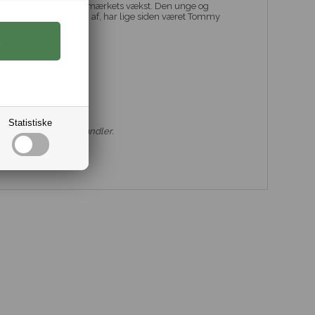
ar dannet grundlag for mærkets vækst. Den unge og
te kollektion bar præg af, har lige siden været Tommy
Statistiske
ilfiger smykke forhandler.