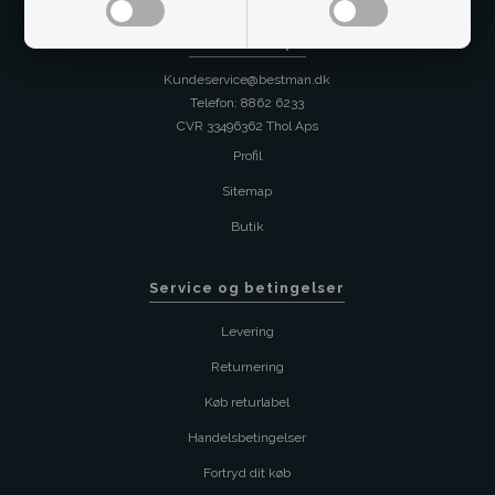
Kontakt os på
Kundeservice@bestman.dk
Telefon: 8862 6233
CVR 33496362 Thol Aps
Profil
Sitemap
Butik
Service og betingelser
Levering
Returnering
Køb returlabel
Handelsbetingelser
Fortryd dit køb