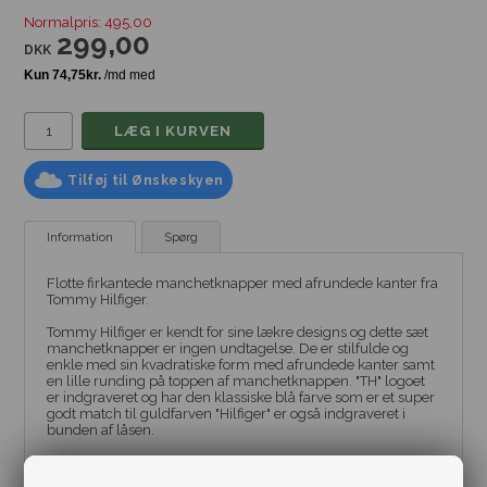
Normalpris: 495,00
299,00
DKK
Tilføj til Ønskeskyen
Information
Spørg
Flotte firkantede manchetknapper med afrundede kanter fra
Tommy Hilfiger.
Tommy Hilfiger er kendt for sine lækre designs og dette sæt
manchetknapper er ingen undtagelse. De er stilfulde og
enkle med sin kvadratiske form med afrundede kanter samt
en lille runding på toppen af manchetknappen. "TH" logoet
er indgraveret og har den klassiske blå farve som er et super
godt match til guldfarven "Hilfiger" er også indgraveret i
bunden af låsen.
TOMMY HILFIGER er en af verdens førende designere og har
i mere end 25 år givet os klassisk, cool, amerikansk