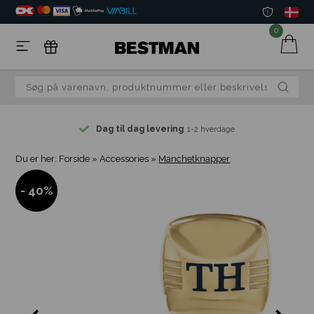
0
Dag til dag levering
1-2 hverdage
Du er her:
Forside
»
Accessories
»
Manchetknapper
- 40%