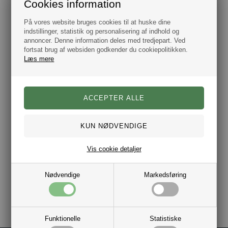
Cookies information
beklædning. Tommy Hilfiger's design har tilført de tidsløse
klassikere et frisk udtryk, og hans stilsikre smag har dannet
grundlag for mærkets vækst. Den unge og afslappede
På vores website bruges cookies til at huske dine
attitude som hans første kollektion bar præg af, har lige siden
indstillinger, statistik og personalisering af indhold og
været Tommy Hilfiger’s varemærke.
annoncer. Denne information deles med tredjepart. Ved
fortsat brug af websiden godkender du cookiepolitikken.
Farve: Guld
Læs mere
Materiale: Rustfrit stål.
Højde: 14mm.
Bredde: 14mm
Tykkelse 5 mm.
Stilk mellemrum 15 mm.
Samlet højde 23 mm.
Leveres i gaveæske.
Autoriseret Dansk Tommy Hilfiger
smykke forhandler.
Vis cookie detaljer
Nødvendige
Markedsføring
Varenr.:
10101329
Funktionelle
Statistiske