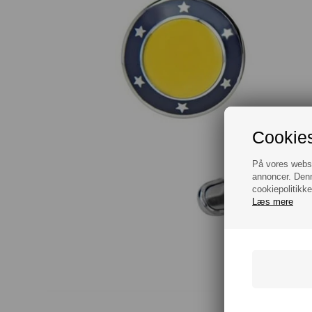
Cookies
På vores websit
annoncer. Denn
cookiepolitikke
Læs mere