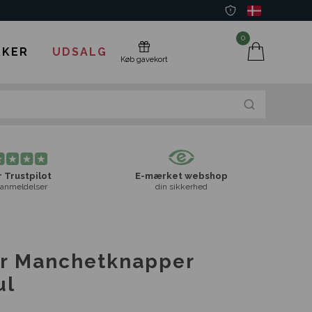
0
KER
UDSALG
Køb gavekort
 Trustpilot
E-mærket webshop
anmeldelser
din sikkerhed
er Manchetknapper
ul