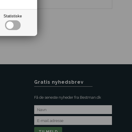
Statistiske
Gratis nyhedsbrev
Få de seneste nyheder fra Bestman.dk