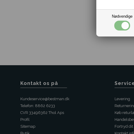
Nødvendige
Kontakt os på
Servic
Kundeservice@bestman.dk
Levering
Telefon: 8862 6233
Returneri
CVR 33496362 Thol Aps
Køb returl
Profil
Handelsbet
Sitemap
Fortryd dit
Butik
Kontakt inf