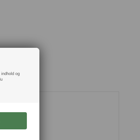
f indhold og
du
Runde blå & gul