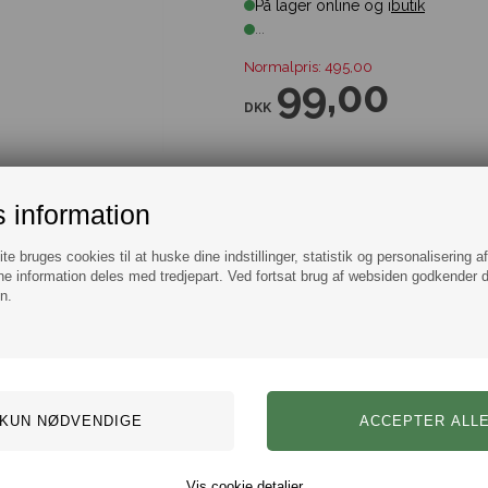
På lager online og i
butik
...
Normalpris: 495,00
99,00
DKK
 information
Tilføj til Ønskeskyen
e bruges cookies til at huske dine indstillinger, statistik og personalisering a
e information deles med tredjepart. Ved fortsat brug af websiden godkender 
n.
Information
Spørg
Tommy Hilfiger Manchetknapper 
Mærke: Tommy Hilfiger
Model:
Manchetknapper
Farve: Blå/Gul.
Materiale: Stål
Vis cookie detaljer