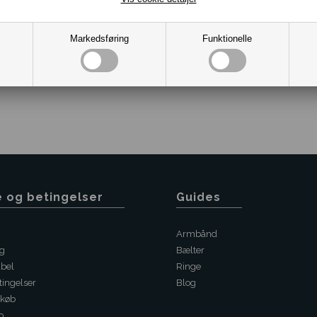
Markedsføring
Funktionelle
Varenr.:
10101427
e og betingelser
Guides
Armbånd
ng
Bælter
abel
Ringe
ingelser
Blog
 køb
o