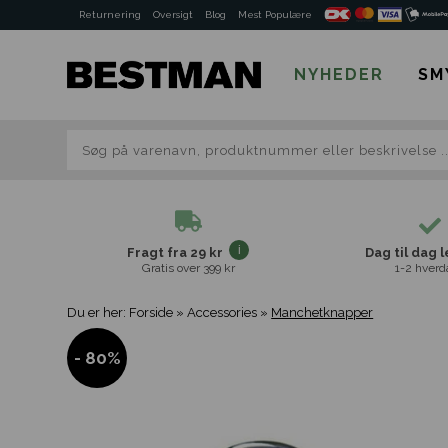
Returnering
Oversigt
Blog
Mest Populære
NYHEDER
SM
Fragt fra 29 kr
Dag til dag 
Gratis over 399 kr
1-2 hverd
Du er her:
Forside
»
Accessories
»
Manchetknapper
- 80%