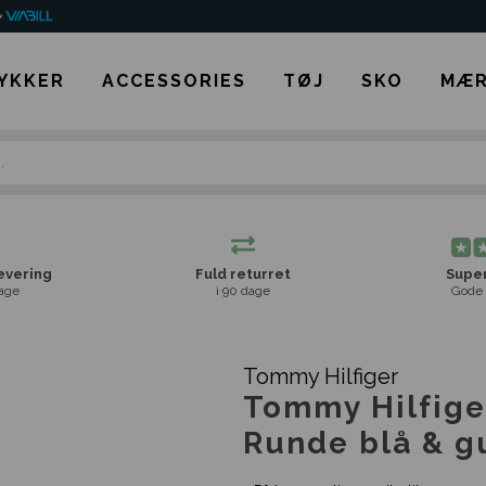
YKKER
ACCESSORIES
TØJ
SKO
MÆR
levering
Fuld returret
Super
age
i 90 dage
Gode 
Tommy Hilfiger
Tommy Hilfig
Runde blå & g