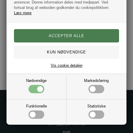
første kollektion bar præg af, har lige siden været Tommy
annoncer. Denne information deles med tredjepart. Ved
Hilfiger’s varemærke.
fortsat brug af websiden godkender du cookiepolitikken.
Læs mere
Mærke: Tommy Hilfiger
Farve: Blå
Flere størrelser: Str. 39 - 49
2-pak.
Materiale: Bomuld 77%, Polyamide 21% og Elastane
2%
Varenr.:
1020-100001096-322
Vis cookie detaljer
Nødvendige
Markedsføring
Kontakt os på
Funktionelle
Statistiske
Kundeservice@bestman.dk
Telefon: 8862 6233
CVR 33496362 Thol Aps
Profil