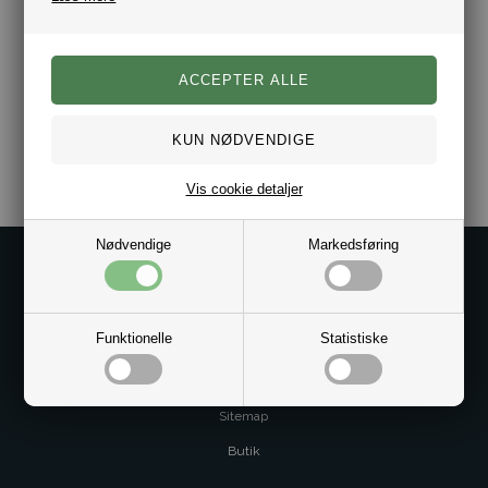
Varenr.:
10041353
Vis cookie detaljer
Nødvendige
Markedsføring
Kontakt os på
Kundeservice@bestman.dk
Telefon: 8862 6233
Funktionelle
Statistiske
CVR 33496362 Thol Aps
Profil
Sitemap
Butik