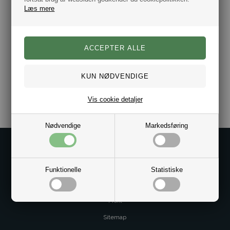
Farve: Sort
Læs mere
Mål: 3,4 cm x 4,65 cm.
Lås: Rustfrit stål.
Vælg imellem flere kæde størrelser.
Der medfølger flot gaveæske.
Hurtig levering.
Varenr.:
10021745
Vis cookie detaljer
Nødvendige
Markedsføring
Kontakt os på
Kundeservice@bestman.dk
Funktionelle
Statistiske
Telefon: 8862 6233
CVR 33496362 Thol Aps
Profil
Sitemap