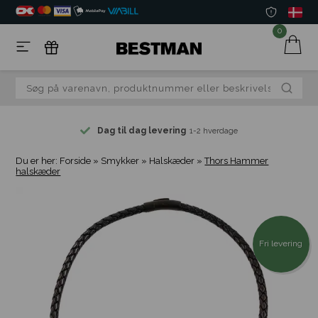
0
Dag til dag levering
1-2 hverdage
Du er her:
Forside
»
Smykker
»
Halskæder
»
Thors Hammer
halskæder
Fri levering