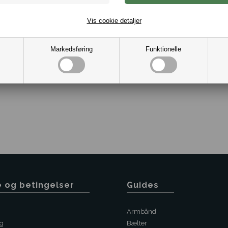
Kæde og vedhæng i rustfrit 
Diameter vedhæng 9 mm.
Vis cookie detaljer
Kæde længde 50 eller 60 
Diameter kæde 4 mm.
Gave æske medfølger.
Markedsføring
Funktionelle
Varenr.:
10021498
e og betingelser
Guides
Armbånd
ng
Bælter