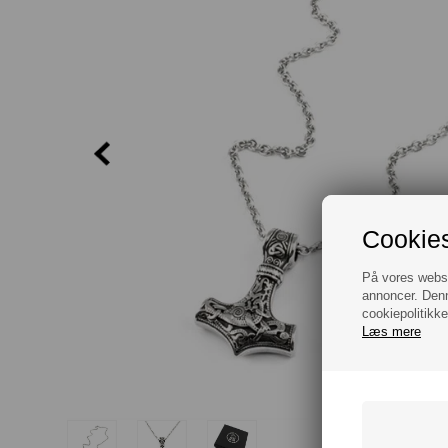
Cookies
På vores websit
annoncer. Denn
cookiepolitikke
Læs mere