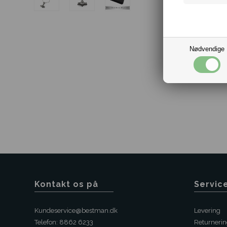
Nødvendige
Kontakt os på
Servic
Kundeservice@bestman.dk
Levering
Telefon: 8862 6233
Returneri