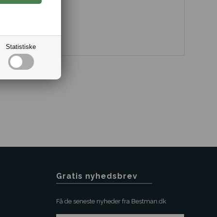
stål.
cm.
Statistiske
Gratis nyhedsbrev
Få de seneste nyheder fra Bestman.dk