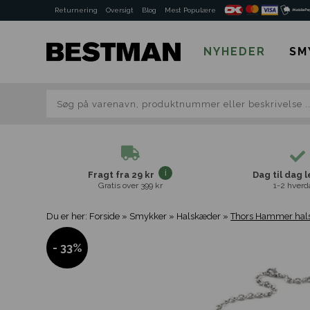
Returnering
Oversigt
Blog
Mest Populære
NYHEDER
SM
Fragt fra 29 kr
Dag til dag 
Gratis over 399 kr
1-2 hverd
Du er her:
Forside
»
Smykker
»
Halskæder
»
Thors Hammer hal
- 33%