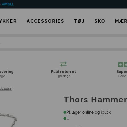
YKKER
ACCESSORIES
TØJ
SKO
MÆR
levering
Fuld returret
Super
age
i 90 dage
Gode 
skæder
Thors Hammer
På lager online og i
butik
...