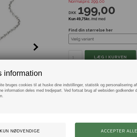
Normalpris: 299,00
199,00
DKK
Find din størrelse her
 information
Tilføj til Ønskeskyen
e bruges cookies til at huske dine indstillinger, statistik og personalisering a
Information
Spørg
e information deles med tredjepart. Ved fortsat brug af websiden godkender 
n.
Thors hammer designet vedhæng m
Der medfølger en 4 mm stål hals
Vælg imellem flere kæde længder
Vedhæng 3,1 x 4,3 cm.