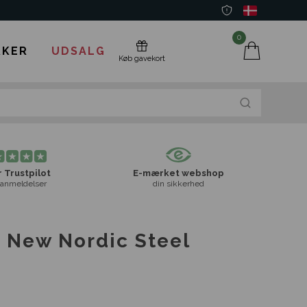
0
KER
UDSALG
Køb gavekort
 Trustpilot
E-mærket webshop
anmeldelser
din sikkerhed
 New Nordic Steel