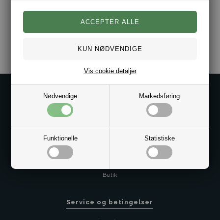
Varenr.:
10081322
Vis cookie detaljer
Kontakt os på
Nødvendige
Markedsføring
Kundeservice@bestman.dk
Telefon: 8862 6233
CVR 33496362 Thol Aps
Funktionelle
Statistiske
Profil
Sitemap
Butik
Service og betingelser