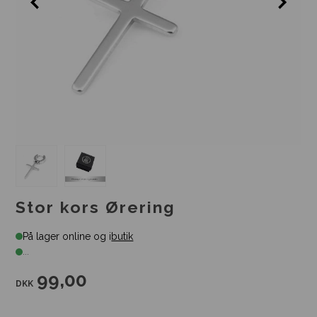
Stor kors Ørering
På lager online og i
butik
...
99,00
DKK