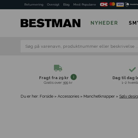
Returnering
Oversigt
Blog
Mest Populære
NYHEDER
SM
Fragt fra 29 kr
Dag til dag 
Gratis over 399 kr
1-2 hverd
Du er her:
Forside
»
Accessories
»
Manchetknapper
»
Sølv des