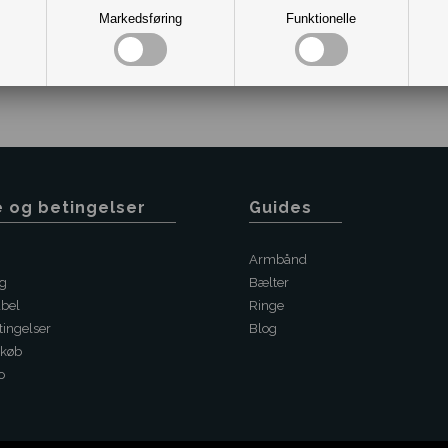
Markedsføring
Funktionelle
e og betingelser
Guides
Armbånd
ng
Bælter
abel
Ringe
ingelser
Blog
 køb
o