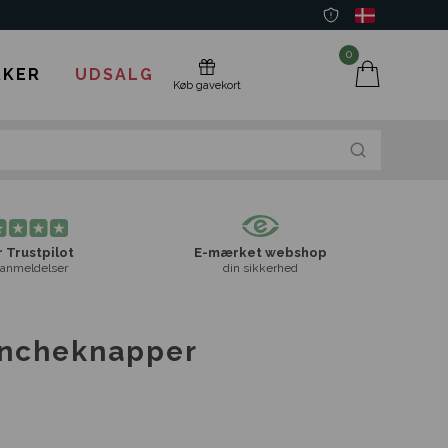
0
KER
UDSALG
Køb gavekort
 Trustpilot
E-mærket webshop
anmeldelser
din sikkerhed
ancheknapper