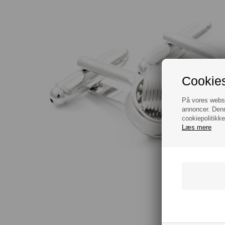
Cookies
På vores websit
annoncer. Denn
cookiepolitikke
Læs mere