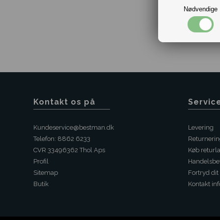
Nødvendige
Kontakt os på
Servic
Kundeservice@bestman.dk
Levering
Telefon: 8862 6233
Returneri
CVR 33496362 Thol Aps
Køb returl
Profil
Handelsbet
Sitemap
Fortryd dit
Butik
Kontakt inf