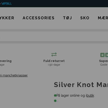
YKKER
ACCESSORIES
TØJ
SKO
MÆR
levering
Fuld returret
Super
age
i 90 dage
Gode 
ign manchetknapper
Silver Knot M
På lager online og i
butik
...