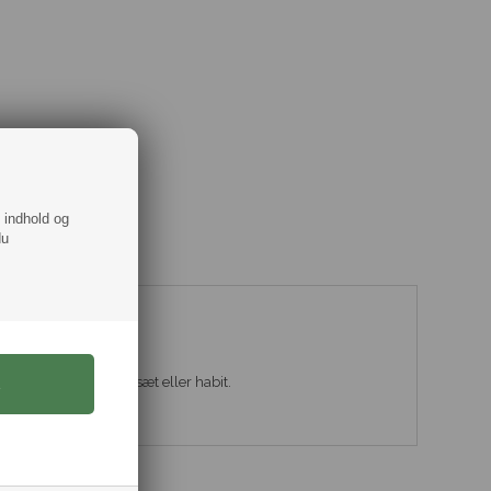
f indhold og
du
pper i høj kvalitet
t til et mørkt jakkesæt eller habit.
gaveæske.