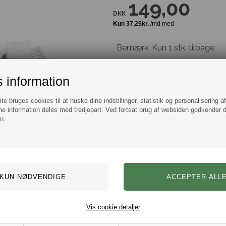
149,00
DKK
Bemærk: Kun 1 stk. tilbage
 information
Tilføj til Ønskeskyen
e bruges cookies til at huske dine indstillinger, statistik og personalisering a
e information deles med tredjepart. Ved fortsat brug af websiden godkender 
n.
Information
Spørg
Manchetknapper
Et sæt flotte og smarte manchetkna
Disse manchetknapper passer perfek
Manchetknapperne leveres i flot 
Vis cookie detaljer
Varenr.:
10101035