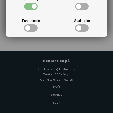
Funktionelle
Statistiske
Varenr.:
10171287
Kontakt os på
Kundeservice@bestman.dk
Telefon: 8862 6233
CVR 33496362 Thol Aps
Profil
Sitemap
Butik