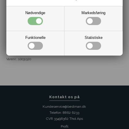
vil Secrid gerne understrege ved at tilbyde +1 års ekstra
garanti hvis du registrere din kortholder
her
.
Nødvendige
Markedsføring
Funktionelle
Statistiske
Varenr.:
10031520
Kontakt os på
Kundeservice@bestman.dk
Telefon: 8862 6233
CVR 33496362 Thol Aps
Profil