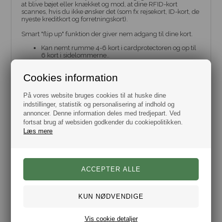
at blive bøjet eller knækket og mod, at dine RFID-kort
scannes, hvis du ikke ønsker det (som fx rejsekort, ID-kort, de
nyeste kreditkort og forretningskort).
Smart "flip up" funktion der giver nem adgang til dine kort.
Kan nemt rumme 4-6 kort i cardprotectoren og op til
6 kort i sidelommerne..
Alle Secrid's kortholdere yder RFID beskyttelse.
Secrid's kortholdere leveres i flot gaveæske
.
Cookies information
Leveringstid 1 hverdag.
+1 års garanti ved registrering.
På vores website bruges cookies til at huske dine
indstillinger, statistik og personalisering af indhold og
annoncer. Denne information deles med tredjepart. Ved
fortsat brug af websiden godkender du cookiepolitikken.
Læs mere
Secrid kortholdere er produceret i den bedste kvalitet og det
Vis cookie detaljer