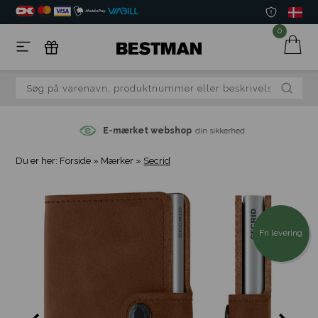
0
E-mærket webshop
din sikkerhed
Du er her:
Forside
»
Mærker
»
Secrid
Fri levering