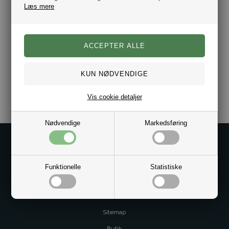
Farve Sort.
Læs mere
Plads til 12 kort.
RFID Sikker.
Designet af Danske Pia Ries.
Varenr.:
10031165
Vis cookie detaljer
Nødvendige
Markedsføring
Kontakt os på
Kundeservice@bestman.dk
Funktionelle
Statistiske
Telefon: 8862 6233
CVR 33496362 Thol Aps
Profil
Sitemap
Butik