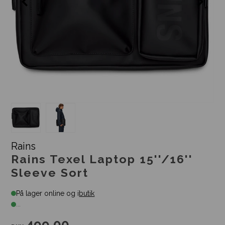
Rains
Rains Texel Laptop 15''/16''
Sleeve Sort
På lager online og i
butik
...
499,00