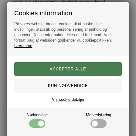
Mangler du flere valgmuligheder for opbevaring af
din
computer - så se her.
Cookies information
Rains er et livsstilsmærke for overtøj. Dens kollektioner
blander en konceptuel-møder-funktionel designtilgang, en
På vores website bruges cookies til at huske dine
stærk urban inspiration og en signatur stofidentitet. En belagt
vandtæt stofpalette inspireret af Rains' første design - en
indstillinger, statistik og personalisering af indhold og
moderne nyfortolkning af den klassiske gummiregnfrakke.
annoncer. Denne information deles med tredjepart. Ved
Rains bringer sin neo-skandinaviske æstetik, unisex-
fortsat brug af websiden godkender du cookiepolitikken.
kollektioner og konsekvent overraskende udvalg til
Læs mere
forbrugere på tværs af fire kontinenter.
Mærke: RAINS
Model: Sleeve t. laptop 15" / 16"
Farve: Sort
Materiale: 100% Polyester (Coating 100%
Polyurethan.)
Vandtæt.
Vis cookie detaljer
Nødvendige
Markedsføring
Varenr.:
10181565