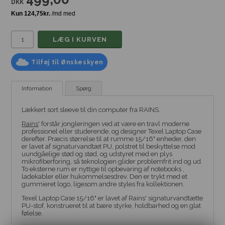
DKK
Tilføj til Ønskeskyen
Information
Spørg
Lækkert sort sleeve til din computer fra RAINS.
Rains
' forstår jongleringen ved at være en travl moderne
professionel eller studerende, og designer Texel Laptop Case
derefter. Præcis størrelse til at rumme 15/16" enheder, den
er lavet af signaturvandtæt PU, polstret til beskyttelse mod
uundgåelige stød og stød, og udstyret med en plys
mikrofiberforing, så teknologien glider problemfrit ind og ud.
To eksterne rum er nyttige til opbevaring af notebooks ,
ladekabler eller hukommelsesdrev. Den er trykt med et
gummieret logo, ligesom andre styles fra kollektionen.
Texel Laptop Case 15/16" er lavet af Rains' signaturvandtætte
PU-stof, konstrueret til at bære styrke, holdbarhed og en glat
følelse.