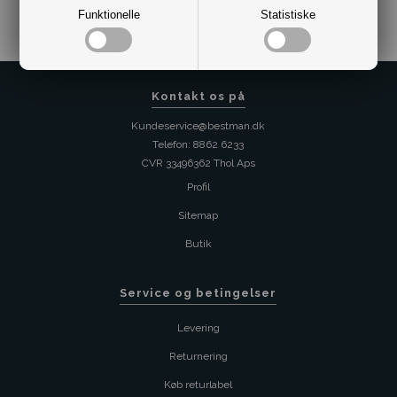
Funktionelle
Statistiske
Kontakt os på
Kundeservice@bestman.dk
Telefon: 8862 6233
CVR 33496362 Thol Aps
Profil
Sitemap
Butik
Service og betingelser
Levering
Returnering
Køb returlabel