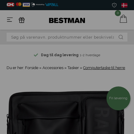
0
Dag til dag levering
1-2 hverdage
Du er her:
Forside
»
Accessories
»
Tasker
»
Computertaske til herre
Fri levering