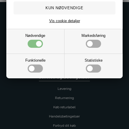
Kontakt os på
Vis cookie detaljer
Kundeservice@bestman.dk
Telefon: 8862 6233
CVR 33496362 Thol Aps
Nødvendige
Markedsføring
Profil
Sitemap
Funktionelle
Statistiske
Butik
Service og betingelser
Levering
Returnering
Køb returlabel
Handelsbetingelser
Fortryd dit køb