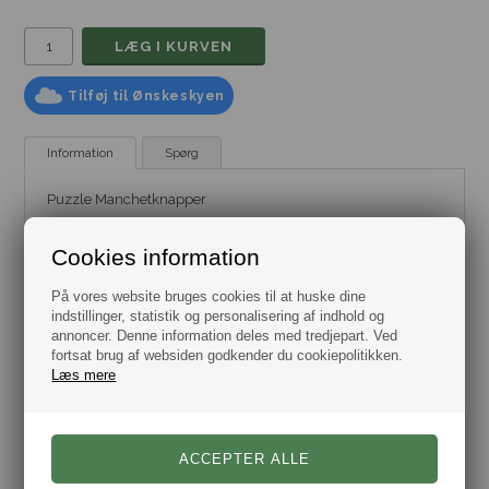
Tilføj til Ønskeskyen
Information
Spørg
Puzzle Manchetknapper
Smarte stål blanke manchetknapper med puzzlespils brik
design.
Cookies information
Et sæt der kan bruges til hverdag og fest.
På vores website bruges cookies til at huske dine
Leveres i flot gaveæske.
indstillinger, statistik og personalisering af indhold og
Dag til dag levering.
annoncer. Denne information deles med tredjepart. Ved
fortsat brug af websiden godkender du cookiepolitikken.
Læs mere
Varenr.:
10101194