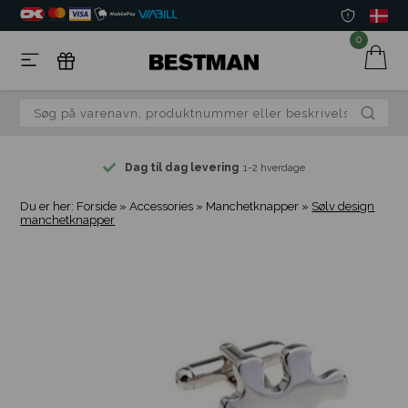
0
Dag til dag levering
1-2 hverdage
Du er her:
Forside
»
Accessories
»
Manchetknapper
»
Sølv design
manchetknapper