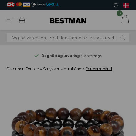
0
Dag til dag levering
1-2 hverdage
Du er her:
Forside
»
Smykker
»
Armbånd
»
Perlearmbånd