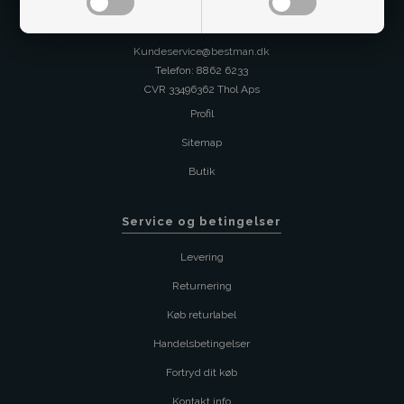
Kontakt os på
Kundeservice@bestman.dk
Telefon: 8862 6233
CVR 33496362 Thol Aps
Profil
Sitemap
Butik
Service og betingelser
Levering
Returnering
Køb returlabel
Handelsbetingelser
Fortryd dit køb
Kontakt info