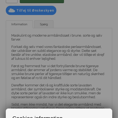
Tilføj til Ønskeskyen
Information
Spørg
Maskulint og moderne armbåndssæt i brune, sorte og sølv
farver.
Forkæl dig selv med vores fantastiske perlearmbåndssæt,
der udstråler en subtil elegance og rå styrke. Dette sæt
består af tre unikke, elastiske armbånd, der vil tilføje et strejf
af luksus til enhver lejlighed.
Først og fremmest har vi det fortryllende brune tigereye
armbånd, der emmer af jordens varme og stabilitet. De
smukke brune perler af tigereye tilføjer en naturlig skønhed
og en følelse af ro til dit håndled.
Derefter kommer det rå og kraftfulde sorte lavasten
armbånd, der symboliserer styrke og modstandskraft. De
dybe sorte perler af lavasten er ikke kun smukke, men de
repræsenterer også din indre styrke og beslutsomhed.
Sidst, men ikke mindst, har vi det elegante armbånd med
blanke stålperler i sølvfarve. Disse perler tilføjer et moderne
twist til sættet og fanger lyset på en betagende måde, hvilket
giver dig et sofistikeret og tidløst udtryk.