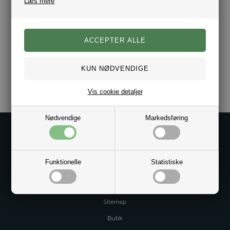
Læs mere
Bredde 2,5 mm
Varenr.:
10081382
Vis cookie detaljer
Nødvendige
Markedsføring
Kontakt os på
Kundeservice@bestman.dk
Telefon: 8862 6233
Funktionelle
Statistiske
CVR 33496362 Thol Aps
Profil
Sitemap
Butik