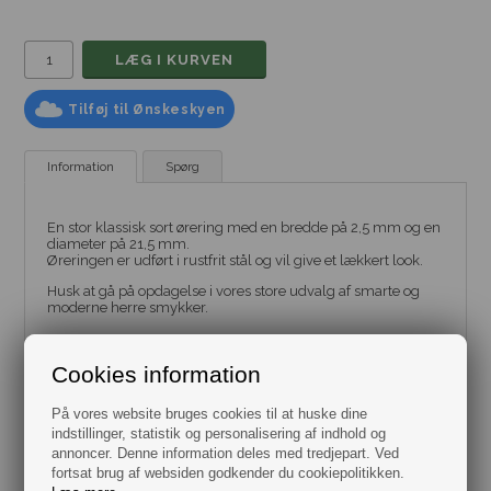
Tilføj til Ønskeskyen
Information
Spørg
En stor klassisk sort ørering med en bredde på 2,5 mm og en
diameter på 21,5 mm.
Øreringen er udført i rustfrit stål og vil give et lækkert look.
Husk at gå på opdagelse i vores store udvalg af smarte og
moderne herre smykker.
Bemærk: Prisen er pr. stk.
Cookies information
Leveres i gaveæske.
Materiale rustfrit stål.
Hurtig levering.
På vores website bruges cookies til at huske dine
indstillinger, statistik og personalisering af indhold og
Mål:
annoncer. Denne information deles med tredjepart. Ved
fortsat brug af websiden godkender du cookiepolitikken.
Diameter 21,5mm, indvendig mål 16mm