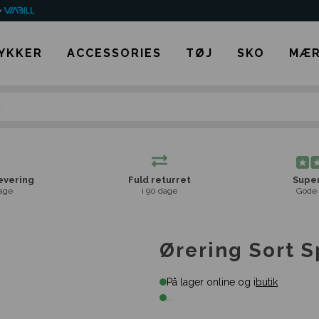
YKKER
ACCESSORIES
TØJ
SKO
MÆR
levering
Fuld returret
Super
age
i 90 dage
Gode 
Ørering Sort S
På lager online og i
butik
...