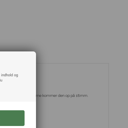
f indhold og
stål spidser.
du
k stål.
tørrelse men med spidserne kommer den op på 18mm.