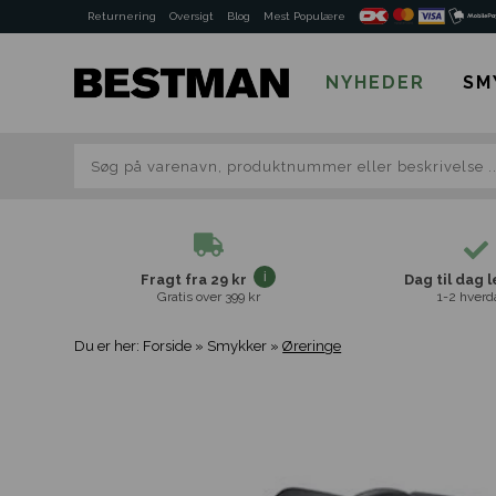
Returnering
Oversigt
Blog
Mest Populære
NYHEDER
SM
Fragt fra 29 kr
Dag til dag 
Gratis over 399 kr
1-2 hverd
Du er her:
Forside
»
Smykker
»
Øreringe