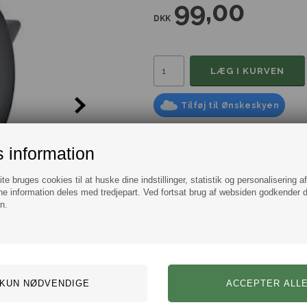
99,00
DKK
Tilføj til Ønskeskyen
Information
Spørg
 information
Ørering Sort Spikes
e bruges cookies til at huske dine indstillinger, statistik og personalisering a
En markant sort ørering med sorte 
e information deles med tredjepart. Ved fortsat brug af websiden godkender 
n.
Udført i god kvalitet af 316L kirugis
Selve øreringen er i standard s
Bemærk: Prisen er pr. stk.
Mål:
Diameter 18mm
Bredde 4mm