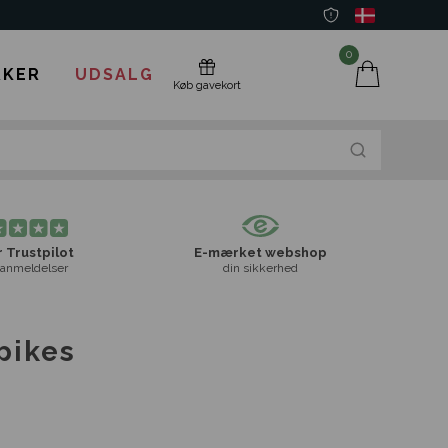
0
KER
UDSALG
Køb gavekort
 Trustpilot
E-mærket webshop
anmeldelser
din sikkerhed
pikes