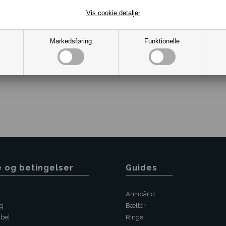
Vis cookie detaljer
Markedsføring
Funktionelle
Varenr.:
10081180
e og betingelser
Guides
Armbånd
ng
Bælter
abel
Ringe