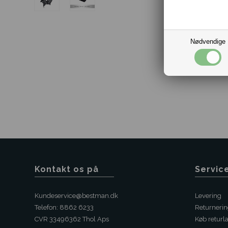
Nødvendige
Kontakt os på
Servic
Kundeservice@bestman.dk
Levering
Telefon: 8862 6233
Returneri
CVR 33496362 Thol Aps
Køb returl