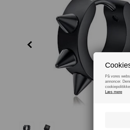
Cookies
På vores websit
annoncer. Denn
cookiepolitikke
Læs mere