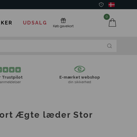
0
KER
UDSALG
Køb gavekort
 Trustpilot
E-mærket webshop
anmeldelser
din sikkerhed
ort Ægte læder Stor