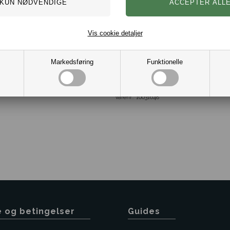
Nøgleklokke i Italiensk kal
Størrelse 12 cm x 8,3 cm.
Ring til nøgler.
Gammelt Dansk Design.
Vis cookie detaljer
Farve Sort.
Mærke Pia Ries
Markedsføring
Funktionelle
Varenr.:
10031648
e og betingelser
Guides