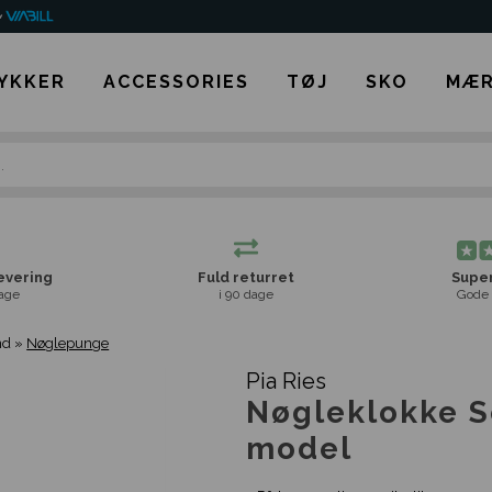
YKKER
ACCESSORIES
TØJ
SKO
MÆR
levering
Fuld returret
Super
age
i 90 dage
Gode 
nd
»
Nøglepunge
Pia Ries
Nøgleklokke S
model