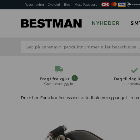
Returnering
Oversigt
Blog
Mest Populære
NYHEDER
SM
Fragt fra 29 kr
Dag til dag 
Gratis over 399 kr
1-2 hverd
Du er her:
Forside
»
Accessories
»
Kortholdere og punge til mæ