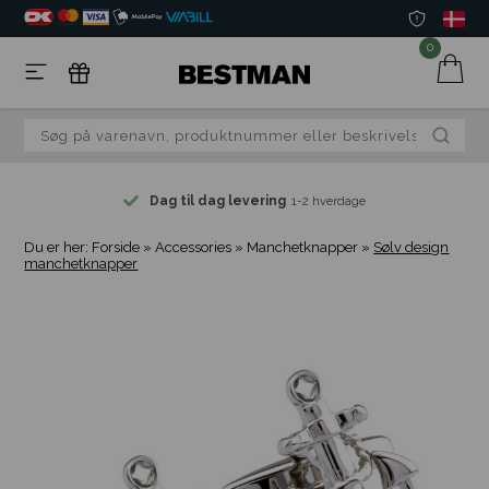
0
Dag til dag levering
1-2 hverdage
Du er her:
Forside
»
Accessories
»
Manchetknapper
»
Sølv design
manchetknapper