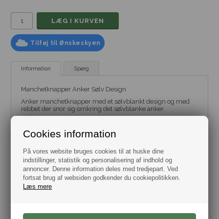
Tilføj til Ønskeskyen
Information
Spørg
Manchetknapper Anker Sølv Design
Anker manchetknapper med et sølvblankt design og med
rebbet der snor sig omkring det sølvblanke anker.
Manchetknapperne leveres i flot gaveæske.
Cookies information
Diameter 24 mm.
Samlet højde 22 mm.
På vores website bruges cookies til at huske dine
Materiale: metal legering.
1-2 dages levering.
indstillinger, statistik og personalisering af indhold og
annoncer. Denne information deles med tredjepart. Ved
fortsat brug af websiden godkender du cookiepolitikken.
Husk vi har dag til dag levering.
Læs mere
Varenr.:
10101129