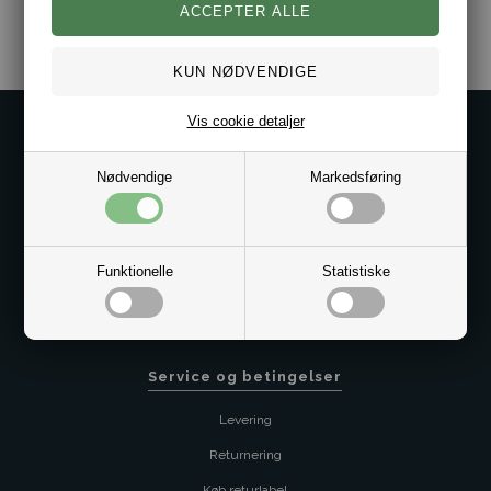
Vis cookie detaljer
Kontakt os på
Kundeservice@bestman.dk
Nødvendige
Markedsføring
Telefon: 8862 6233
CVR 33496362 Thol Aps
Profil
Funktionelle
Statistiske
Sitemap
Butik
Service og betingelser
Levering
Returnering
Køb returlabel