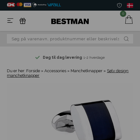
0
Dag til dag levering
1-2 hverdage
Du er her:
Forside
»
Accessories
»
Manchetknapper
»
Sølv design
manchetknapper