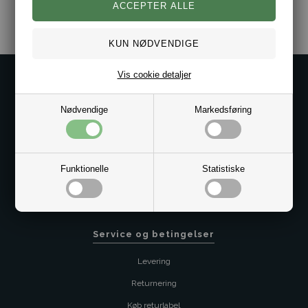
Vis cookie detaljer
Kontakt os på
Kundeservice@bestman.dk
Nødvendige
Markedsføring
Telefon: 8862 6233
CVR 33496362 Thol Aps
Profil
Funktionelle
Statistiske
Sitemap
Butik
Service og betingelser
Levering
Returnering
Køb returlabel