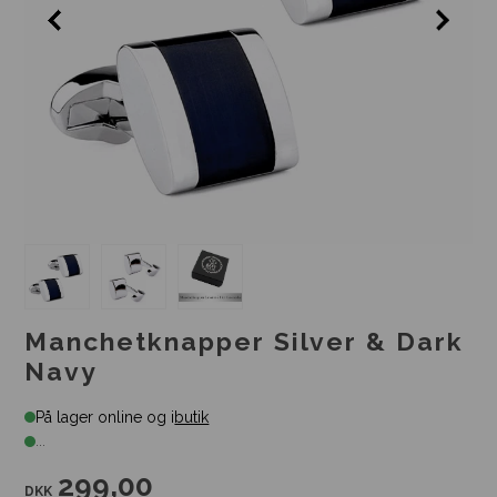
Manchetknapper Silver & Dark
Navy
På lager online og i
butik
...
299,00
DKK