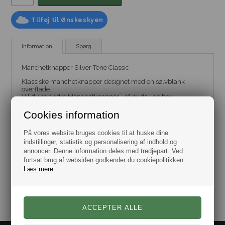
Tilføj til Ønskeskyen
Information
Spørg
Manchetknapper Silver Tone Classic
Klassiske manchetknapper designet med en sølvblank
overflade.
Vil du se andre
Manchetknapper - så er de lige her.
Gratis gaveæske.
Cookies information
Leveres som sæt.
Mål: 16x11mm.
På vores website bruges cookies til at huske dine
Materiale: Rustfrit stål.
Dag til dag levering.
indstillinger, statistik og personalisering af indhold og
annoncer. Denne information deles med tredjepart. Ved
fortsat brug af websiden godkender du cookiepolitikken.
Læs mere
Varenr.:
10101419