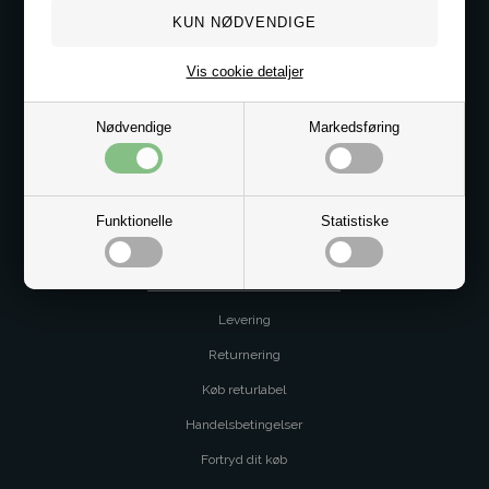
Kontakt os på
Vis cookie detaljer
Kundeservice@bestman.dk
Telefon: 8862 6233
CVR 33496362 Thol Aps
Nødvendige
Markedsføring
Profil
Sitemap
Butik
Funktionelle
Statistiske
Service og betingelser
Levering
Returnering
Køb returlabel
Handelsbetingelser
Fortryd dit køb