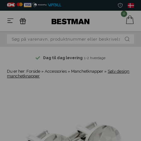
0
Dag til dag levering
1-2 hverdage
Du er her:
Forside
»
Accessories
»
Manchetknapper
»
Sølv design
manchetknapper