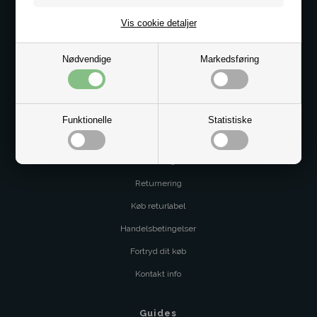
Telefon: 8862 6233
Vis cookie detaljer
CVR 33496362 Thol Aps
Profil
Nødvendige
Markedsføring
Sitemap
Butik
Funktionelle
Statistiske
Service og betingelser
Levering
Returnering
Køb returlabel
Handelsbetingelser
Fortryd dit køb
Kontakt info
Guides