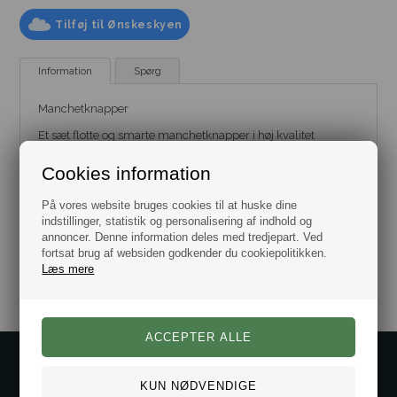
Tilføj til Ønskeskyen
Information
Spørg
Manchetknapper
Et sæt flotte og smarte manchetknapper i høj kvalitet
Disse manchetknapper passer perfekt til et mørkt jakkesæt
Cookies information
eller habit.
Manchetknapperne leveres i flot gaveæske.
På vores website bruges cookies til at huske dine
indstillinger, statistik og personalisering af indhold og
annoncer. Denne information deles med tredjepart. Ved
Varenr.:
10101060
fortsat brug af websiden godkender du cookiepolitikken.
Læs mere
Kontakt os på
Kundeservice@bestman.dk