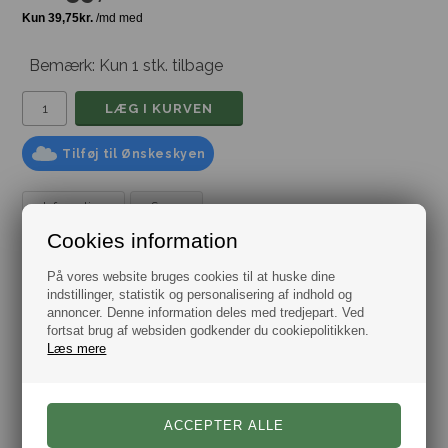
Bemærk: Kun 1 stk. tilbage
Tilføj til Ønskeskyen
Information
Spørg
Cookies information
Manchetknapper Round Silver & Black
Et klassisk og flot sæt manchetknapper der kan matche
På vores website bruges cookies til at huske dine
ethvert outfit.
indstillinger, statistik og personalisering af indhold og
annoncer. Denne information deles med tredjepart. Ved
Manchetknapperne leveres i flot gaveæske.
fortsat brug af websiden godkender du cookiepolitikken.
Læs mere
Varenr.:
10101147