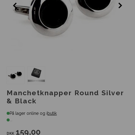
Manchetknapper Round Silver
& Black
På lager online og i
butik
...
159,00
DKK