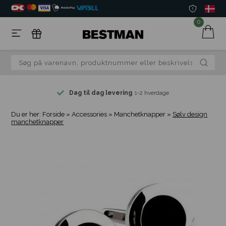
0
Dag til dag levering
1-2 hverdage
Du er her:
Forside
»
Accessories
»
Manchetknapper
»
Sølv design
manchetknapper