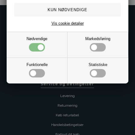
Kontakt os på
Vis cookie detaljer
Kundeservice@bestman.dk
Telefon: 8862 6233
Nødvendige
Markedsføring
CVR 33496362 Thol Aps
Profil
Sitemap
Funktionelle
Statistiske
Butik
Service og betingelser
Levering
Returnering
Køb returlabel
Handelsbetingelser
Fortryd dit køb