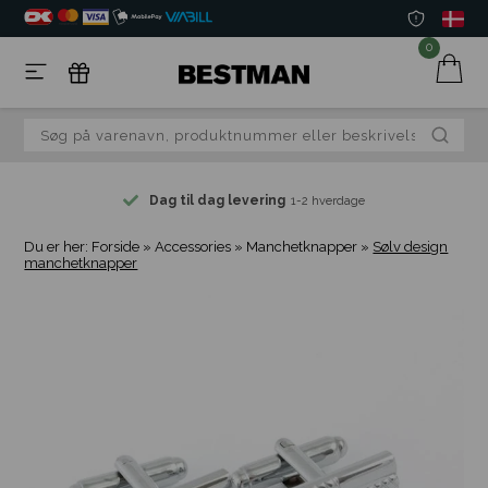
0
Dag til dag levering
1-2 hverdage
Du er her:
Forside
»
Accessories
»
Manchetknapper
»
Sølv design
manchetknapper