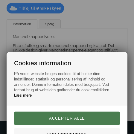
Tilføj til Ønskeskyen
Information
Spørg
Manchetknapper Norris
Et sæt flotte og smarte manchetknapper i høj kvalitet. Det
unikke design giver Manchetknapperne elegant og stilfuldt
udtryk.
Cookies information
Disse manchetknapper passer perfekt til et mørkt jakkesæt
eller habit.
På vores website bruges cookies til at huske dine
Manchetknapperne leveres i flot gaveæske.
indstillinger, statistik og personalisering af indhold og
annoncer. Denne information deles med tredjepart. Ved
fortsat brug af websiden godkender du cookiepolitikken.
Varenr.:
10101113
Læs mere
Kontakt os på