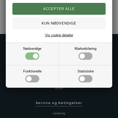
Varenr.:
10101293
Vis cookie detaljer
Kontakt os på
Nødvendige
Markedsføring
Kundeservice@bestman.dk
Telefon: 8862 6233
CVR 33496362 Thol Aps
Funktionelle
Statistiske
Profil
Sitemap
Butik
Service og betingelser
Levering