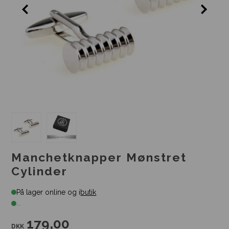
Manchetknapper Mønstret
Cylinder
På lager online og i
butik
...
179,00
DKK