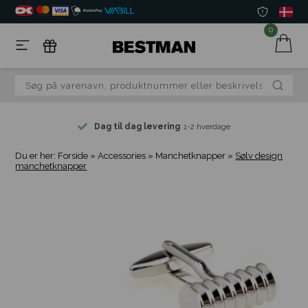
0
Dag til dag levering
1-2 hverdage
Du er her:
Forside
»
Accessories
»
Manchetknapper
»
Sølv design
manchetknapper