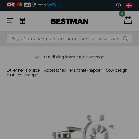
0
Dag til dag levering
1-2 hverdage
Du er her:
Forside
»
Accessories
»
Manchetknapper
»
Sølv design
manchetknapper