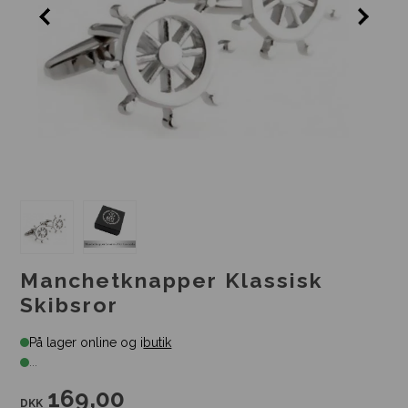
Manchetknapper Klassisk
Skibsror
På lager online og i
butik
...
169,00
DKK