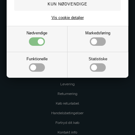
Kontakt os på
Kundeservice@bestman.dk
Vis cookie detaljer
Telefon: 8862 6233
CVR 33496362 Thol Aps
Nødvendige
Markedsføring
Profil
Sitemap
Butik
Funktionelle
Statistiske
Service og betingelser
Levering
Returnering
Køb returlabel
Handelsbetingelser
Fortryd dit køb
Kontakt info