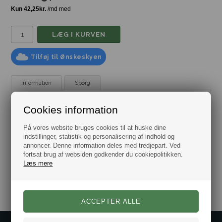
Tilføj til Ønskeskyen
Information
Spørg
Manchetknapper Klassisk Skibsror
Cookies information
Elegante manchetknapper i form af et skibsror, en "must
have" accessorie for enhver skibs entusiast.
På vores website bruges cookies til at huske dine
indstillinger, statistik og personalisering af indhold og
Manchetknapperne leveres i flot gaveæske.
annoncer. Denne information deles med tredjepart. Ved
fortsat brug af websiden godkender du cookiepolitikken.
Læs mere
Varenr.:
10101146