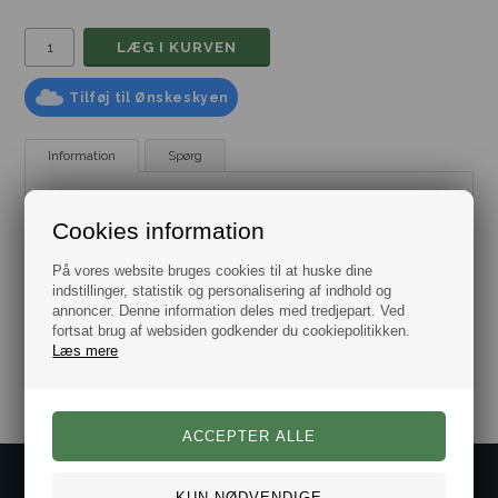
Tilføj til Ønskeskyen
Information
Spørg
Manchetknapper Gearknop
Cookies information
Smarte og flotte manchetknapper i et gearknop design af
poleret stål.
På vores website bruges cookies til at huske dine
Manchetknapperne leveres i flot gaveæske.
indstillinger, statistik og personalisering af indhold og
annoncer. Denne information deles med tredjepart. Ved
fortsat brug af websiden godkender du cookiepolitikken.
Varenr.:
10101149
Læs mere
Kontakt os på