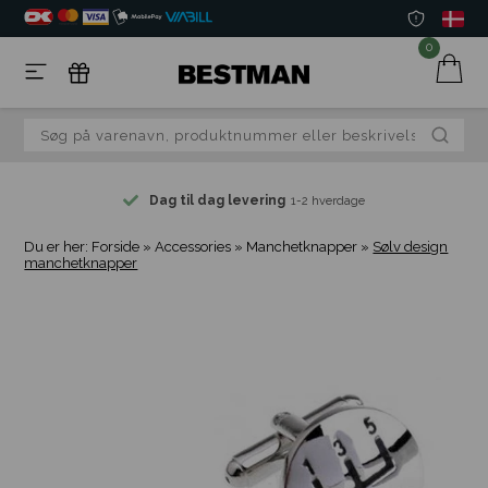
0
Dag til dag levering
1-2 hverdage
Du er her:
Forside
»
Accessories
»
Manchetknapper
»
Sølv design
manchetknapper