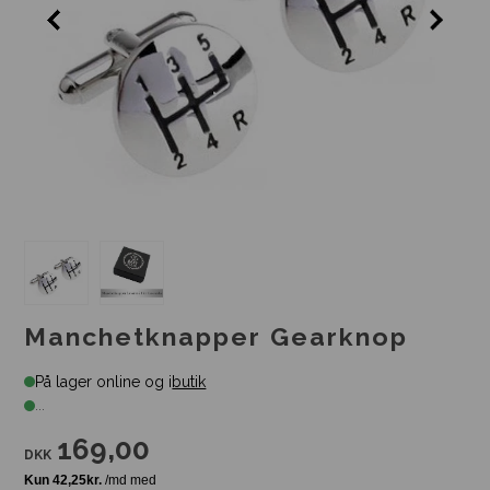
Manchetknapper Gearknop
På lager online og i
butik
...
169,00
DKK