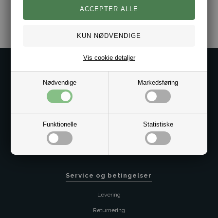
Varenr.:
10101288
Vis cookie detaljer
Kontakt os på
Nødvendige
Markedsføring
Kundeservice@bestman.dk
Telefon: 8862 6233
CVR 33496362 Thol Aps
Profil
Funktionelle
Statistiske
Sitemap
Butik
Service og betingelser
Levering
Returnering