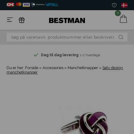
0
Dag til dag levering
1-2 hverdage
Du er her:
Forside
»
Accessories
»
Manchetknapper
»
Sølv design
manchetknapper