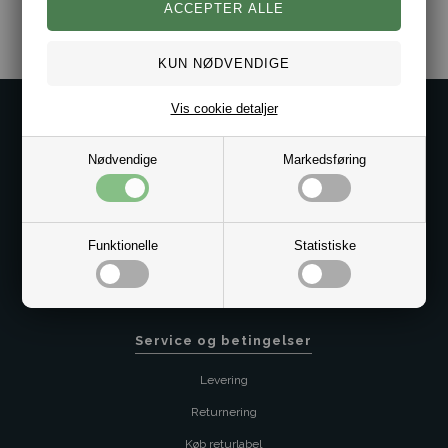
Vis cookie detaljer
Kontakt os på
Kundeservice@bestman.dk
Nødvendige
Markedsføring
Telefon: 8862 6233
CVR 33496362 Thol Aps
Profil
Funktionelle
Statistiske
Sitemap
Butik
Service og betingelser
Levering
Returnering
Køb returlabel