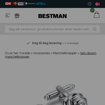
0
Dag til dag levering
1-2 hverdage
Du er her:
Forside
»
Accessories
»
Manchetknapper
»
Sølv design
manchetknapper