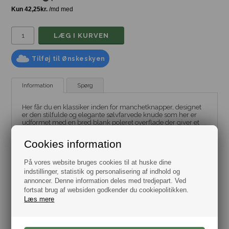
Tilføj til Ønskeskyen
Information
Spørg
Her får du en klassiker inden for manchetknapper, designet
er den stilfulde og elegante sølvfarvede knude som her er
udformet med en bred blank poleret overflade der giver et
maskulint og smart udtryk.
Cookies information
Bestman har et kæmpe udvalg af manchetknapper, se dem
alle
her.
På vores website bruges cookies til at huske dine
indstillinger, statistik og personalisering af indhold og
Leveres i flot gaveæske.
annoncer. Denne information deles med tredjepart. Ved
Dag til dag levering.
fortsat brug af websiden godkender du cookiepolitikken.
Knude mål: Bredde 12,2 mm, højde 7,5mm.
Samlet højde: 25,7 mm.
Læs mere