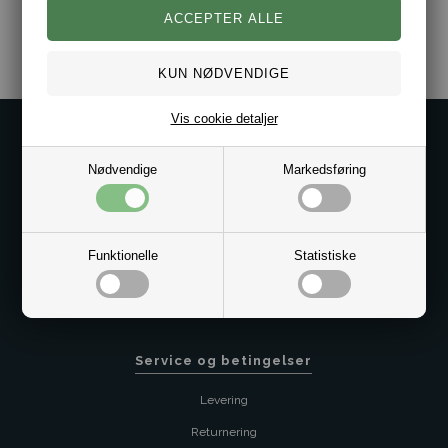
Varenr.:
10101290
Vis cookie detaljer
Kontakt os på
Nødvendige
Markedsføring
Kundeservice@bestman.dk
Telefon: 8862 6233
CVR 33496362 Thol Aps
Profil
Funktionelle
Statistiske
Sitemap
Butik
Service og betingelser
Levering
Returnering