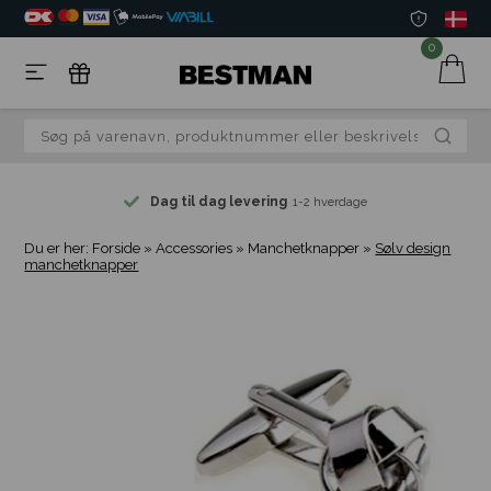
0
Dag til dag levering
1-2 hverdage
Du er her:
Forside
»
Accessories
»
Manchetknapper
»
Sølv design
manchetknapper