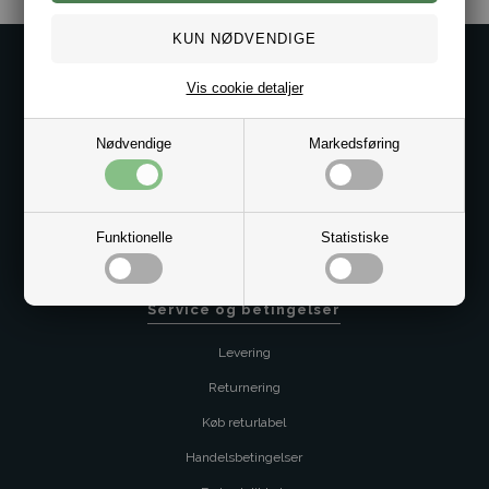
Kontakt os på
Vis cookie detaljer
Kundeservice@bestman.dk
Telefon: 8862 6233
Nødvendige
Markedsføring
CVR 33496362 Thol Aps
Profil
Sitemap
Funktionelle
Statistiske
Butik
Service og betingelser
Levering
Returnering
Køb returlabel
Handelsbetingelser