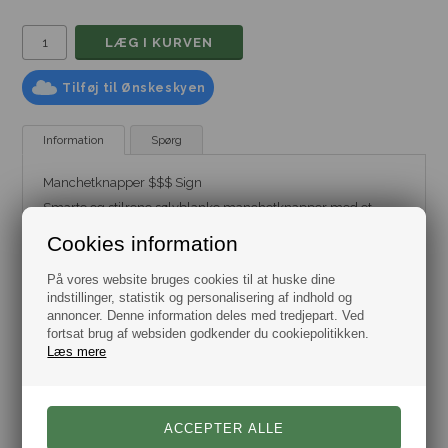
Tilføj til Ønskeskyen
Information
Spørg
Manchetknapper $$$ Sign
Smarte og stilrene sølvblanke manchetknapper med et
enkelt dollar tegns design.
Cookies information
Gratis gaveæske.
Leveres som sæt.
På vores website bruges cookies til at huske dine
Størrelse diameter 20x16mm.
Materiale: Metallegering.
indstillinger, statistik og personalisering af indhold og
Dag til dag levering.
annoncer. Denne information deles med tredjepart. Ved
fortsat brug af websiden godkender du cookiepolitikken.
Læs mere
Varenr.:
10101256