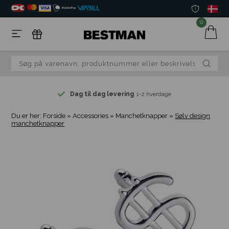
0
Dag til dag levering
1-2 hverdage
Du er her:
Forside
»
Accessories
»
Manchetknapper
»
Sølv design
manchetknapper