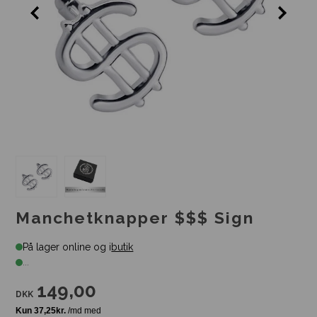
Manchetknapper $$$ Sign
På lager online og i
butik
...
149,00
DKK