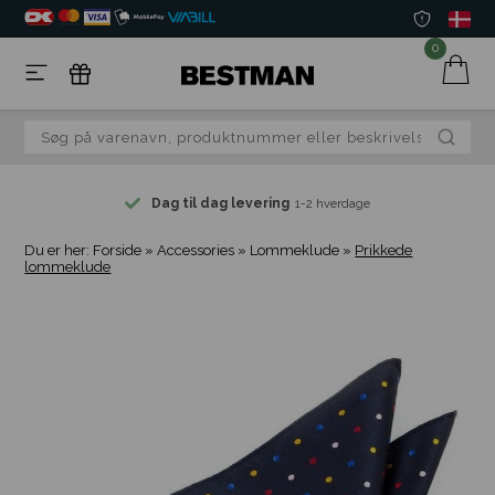
0
Dag til dag levering
1-2 hverdage
Du er her:
Forside
»
Accessories
»
Lommeklude
»
Prikkede
lommeklude