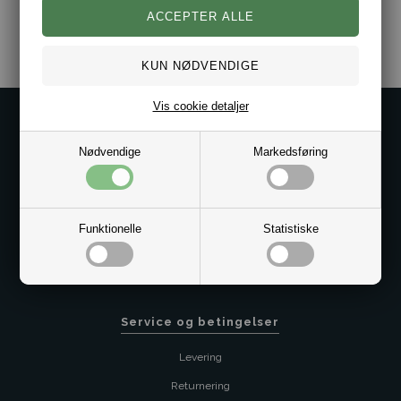
Varenr.:
10131123
Vis cookie detaljer
Kontakt os på
Nødvendige
Markedsføring
Kundeservice@bestman.dk
Telefon: 8862 6233
CVR 33496362 Thol Aps
Profil
Funktionelle
Statistiske
Sitemap
Butik
Service og betingelser
Levering
Returnering