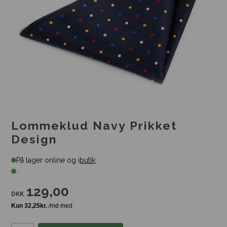
Lommeklud Navy Prikket
Design
På lager online og i
butik
...
129,00
DKK